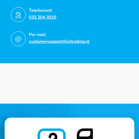
Telefonisch
033 204 3010
Per mail
customersupport@oitrading.nl