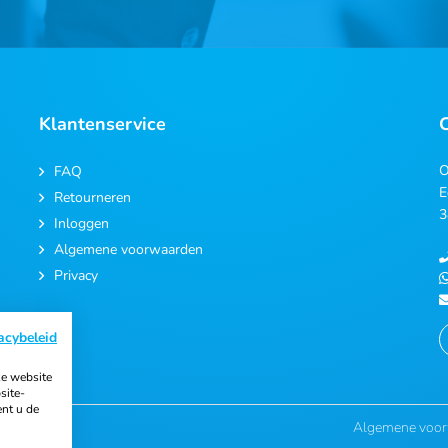
Klantenservice
O
FAQ
E
Retourneren
3
Inloggen
Algemene voorwaarden
Privacy
acybeleid
e website
site-
ent u de
Algemene voo