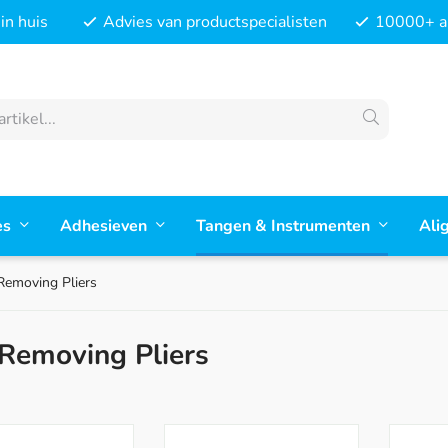
in huis
Advies van productspecialisten
10000+ ar
es
Adhesieven
Tangen & Instrumenten
Ali
Removing Pliers
Removing Pliers