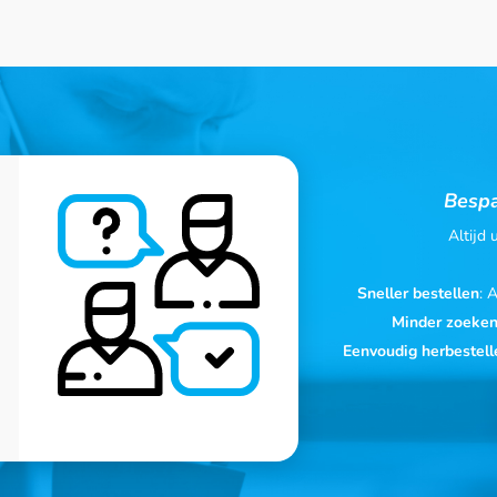
Bespa
Altijd
Sneller bestellen
: 
Minder zoeke
Eenvoudig herbestell