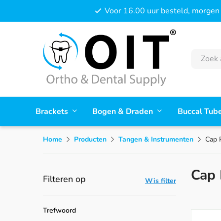
Voor 16.00 uur besteld, morgen 
Brackets
Bogen & Draden
Buccal Tub
Home
Producten
Tangen & Instrumenten
Cap 
Cap 
Filteren op
Wis filter
Trefwoord