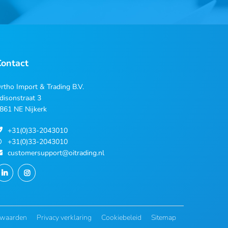
Contact
rtho Import & Trading B.V.
disonstraat 3
861 NE Nijkerk
+31(0)33-2043010
+31(0)33-2043010
customersupport@oitrading.nl
rwaarden
Privacy verklaring
Cookiebeleid
Sitemap