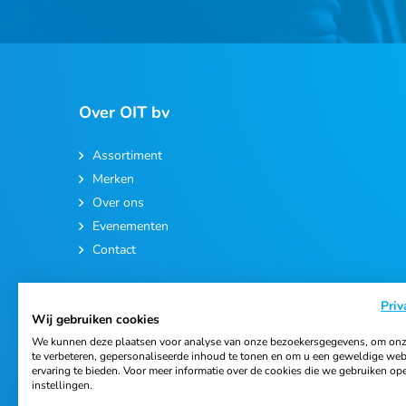
Over OIT bv
Assortiment
Merken
Over ons
Evenementen
Contact
Priv
Wij gebruiken cookies
We kunnen deze plaatsen voor analyse van onze bezoekersgegevens, om onz
te verbeteren, gepersonaliseerde inhoud te tonen en om u een geweldige web
ervaring te bieden. Voor meer informatie over de cookies die we gebruiken op
© 2026 Ortho Import & Trading B.V.
instellingen.