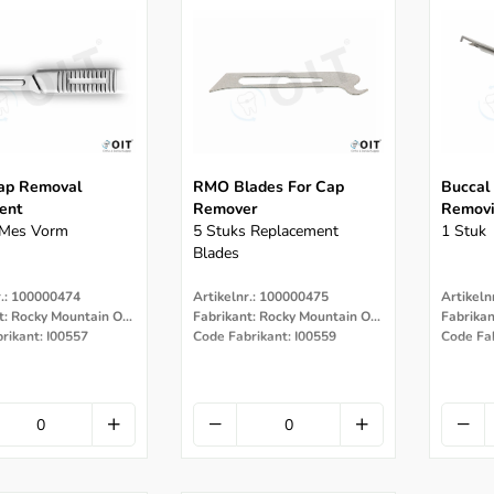
p Removal
RMO Blades For Cap
Buccal
ent
Remover
Removi
 Mes Vorm
5 Stuks Replacement
1 Stuk
Blades
r.: 100000474
Artikelnr.: 100000475
Artikeln
Fabrikant: Rocky Mountain Orthodontics
Fabrikant: Rocky Mountain Orthodontics
Fabrikan
rikant: I00557
Code Fabrikant: I00559
Code Fa