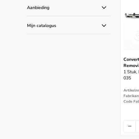
Aanbieding
Alle aanbiedingen
Mijn catalogus
Catalogus producten
Convert
Removin
1 Stuk,
035
Artikeln
Fabrikan
Code Fab