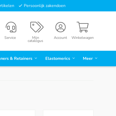
tikelen
Persoonlijk zakendoen
Service
Mijn
Account
Winkelwagen
catalogus
gners & Retainers
Elastomerics
Meer