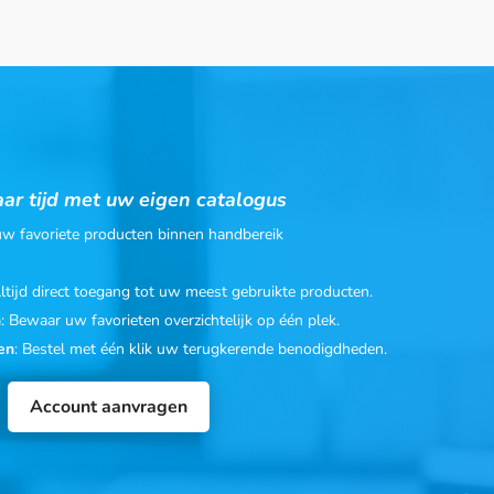
ar tijd met uw eigen catalogus
 uw favoriete producten binnen handbereik
Altijd direct toegang tot uw meest gebruikte producten.
n
: Bewaar uw favorieten overzichtelijk op één plek.
en
: Bestel met één klik uw terugkerende benodigdheden.
Account aanvragen