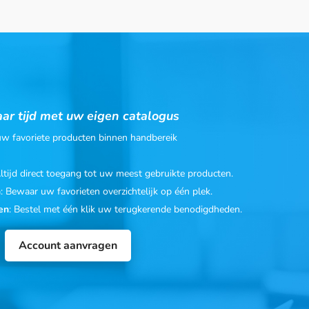
ar tijd met uw eigen catalogus
 uw favoriete producten binnen handbereik
Altijd direct toegang tot uw meest gebruikte producten.
n
: Bewaar uw favorieten overzichtelijk op één plek.
en
: Bestel met één klik uw terugkerende benodigdheden.
Account aanvragen