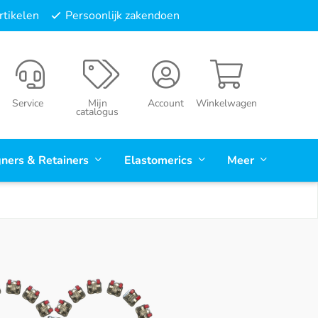
tikelen
Persoonlijk zakendoen
Service
Mijn
Account
Winkelwagen
catalogus
gners & Retainers
Elastomerics
Meer