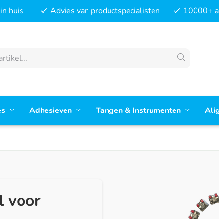
in huis
Advies van productspecialisten
10000+ ar
es
Adhesieven
Tangen & Instrumenten
Ali
l voor