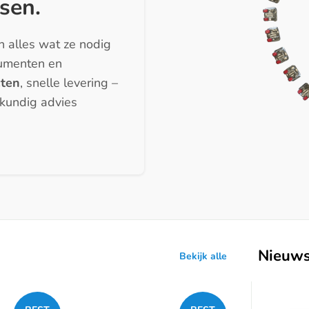
sen.
n alles wat ze nodig
rumenten en
cten
, snelle levering –
skundig advies
Nieuw
Bekijk alle