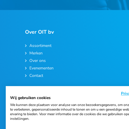
Over OIT bv
Assortiment
Merken
Over ons
Evenementen
Contact
Priv
Wij gebruiken cookies
We kunnen deze plaatsen voor analyse van onze bezoekersgegevens, om onz
te verbeteren, gepersonaliseerde inhoud te tonen en om u een geweldige web
ervaring te bieden. Voor meer informatie over de cookies die we gebruiken op
© 2026 Ortho Import & Trading B.V.
instellingen.