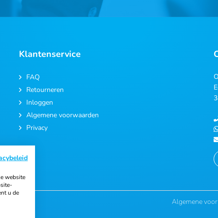
Klantenservice
O
FAQ
E
Retourneren
3
Inloggen
Algemene voorwaarden
Privacy
acybeleid
e website
site-
ent u de
Algemene voo