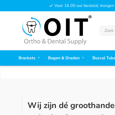
Voor 16.00 uur besteld, morgen 
Brackets
Bogen & Draden
Buccal Tub
Wij zijn dé groothande