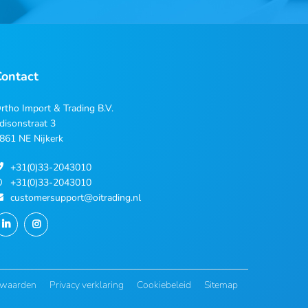
Contact
rtho Import & Trading B.V.
disonstraat 3
861 NE Nijkerk
+31(0)33-2043010
+31(0)33-2043010
customersupport@oitrading.nl
rwaarden
Privacy verklaring
Cookiebeleid
Sitemap