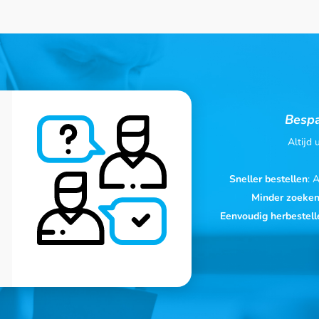
Bespa
Altijd
Sneller bestellen
: 
Minder zoeke
Eenvoudig herbestell