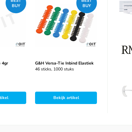
BEST
BEST
BUY
BUY
 4gr
G&H Versa-Tie Inbind Elastiek
46 sticks, 1000 stuks
tikel
Bekijk artikel