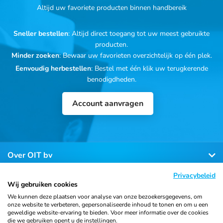
Altijd uw favoriete producten binnen handbereik
Sneller bestellen
: Altijd direct toegang tot uw meest gebruikte
producten.
Minder zoeken
: Bewaar uw favorieten overzichtelijk op één plek.
Eenvoudig herbestellen
: Bestel met één klik uw terugkerende
benodigdheden.
Account aanvragen
Over OIT bv
Privacybeleid
Klantenservice
Wij gebruiken cookies
We kunnen deze plaatsen voor analyse van onze bezoekersgegevens, om
onze website te verbeteren, gepersonaliseerde inhoud te tonen en om u een
Contact
geweldige website-ervaring te bieden. Voor meer informatie over de cookies
die we gebruiken opent u de instellingen.