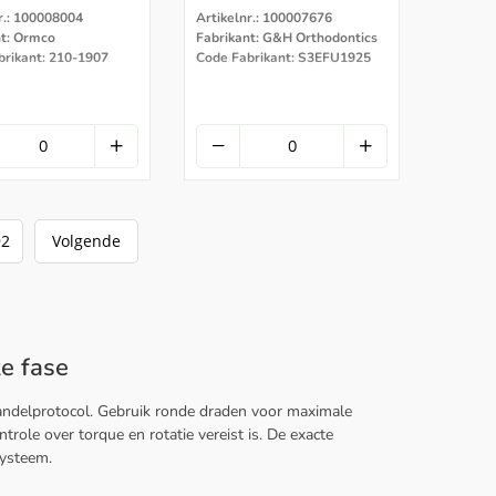
r.: 100008004
Artikelnr.: 100007676
nt: Ormco
Fabrikant: G&H Orthodontics
brikant: 210-1907
Code Fabrikant: S3EFU1925
92
Volgende
ke fase
andelprotocol. Gebruik ronde draden voor maximale
ntrole over torque en rotatie vereist is. De exacte
systeem.