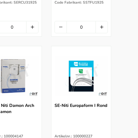
brikant: SERCU31925
Code Fabrikant: SSTFU1925
 Niti Damon Arch
SE-Niti Europaform I Rond
Damon
r.: 100004147
Artikelnr.: 100000227