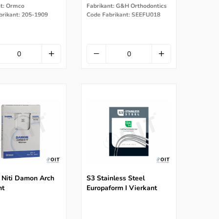
nt: Ormco
Fabrikant: G&H Orthodontics
brikant: 205-1909
Code Fabrikant: SEEFU018
 Niti Damon Arch
S3 Stainless Steel
nt
Europaform I Vierkant