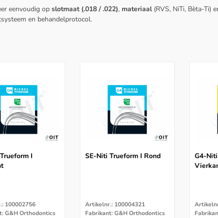
eer eenvoudig op
slotmaat (.018 / .022)
,
materiaal
(RVS, NiTi, Bèta-Ti) 
tsysteem en behandelprotocol.
 Trueform I
SE-Niti Trueform I Rond
G4-Niti
t
Vierka
r.: 100002756
Artikelnr.: 100004321
Artikeln
t: G&H Orthodontics
Fabrikant: G&H Orthodontics
Fabrika