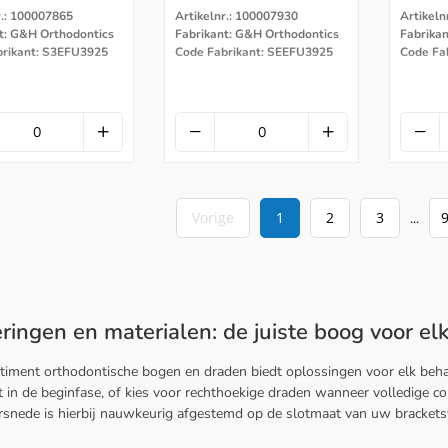
r.: 100007865
Artikelnr.: 100007930
Artikeln
t: G&H Orthodontics
Fabrikant: G&H Orthodontics
Fabrika
brikant: S3EFU3925
Code Fabrikant: SEEFU3925
Code Fa
Vorige
1
2
3
...
ringen en materialen: de juiste boog voor el
timent orthodontische bogen en draden biedt oplossingen voor elk beh
eit in de beginfase, of kies voor rechthoekige draden wanneer volledige co
snede is hierbij nauwkeurig afgestemd op de slotmaat van uw bracket