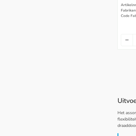
Artikeln
Fabrikan
Code Fa
Uitvoe
Het assor
flexibilit
draaddoor