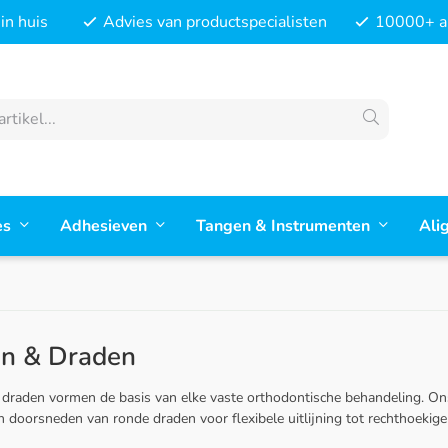
in huis
Advies van productspecialisten
10000+ ar
es
Adhesieven
Tangen & Instrumenten
Ali
n & Draden
draden vormen de basis van elke vaste orthodontische behandeling. Ons
 doorsneden van ronde draden voor flexibele uitlijning tot rechthoekig