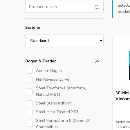
Select
bracke
Sorteren
Bogen & Draden
Andere Bogen
Niti Reverse Curve
Steel Trueform I (Accuform,
SE-Niti
Natural,MBT)
Vierkan
Steel Standardform
Steel Heat-Treated XR1
Steel Europaform II (Damon®
Artikeln
Compatible)
Fabrikan