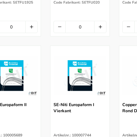
brikant: SETFU1925
Code Fabrikant: SETFU020
Code Fa
 Europaform II
SE-Niti Europaform I
Copper
Vierkant
Rond 
r.: 100005689
Artikelnr.: 100007744
Artikeln