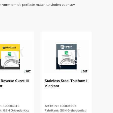
en
vorm
om de perfecte match te vinden voor uw
 Reverse Curve III
Stainless Steel Trueform I
nt
Vierkant
r.: 100004641
Artikelnr.: 100004619
nt: G&H Orthodontics
Fabrikant: G&H Orthodontics