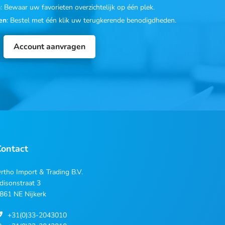
n
: Bewaar uw favorieten overzichtelijk op één plek.
en
: Bestel met één klik uw terugkerende benodigdheden.
Account aanvragen
Contact
rtho Import & Trading B.V.
disonstraat 3
861 NE Nijkerk
+31(0)33-2043010