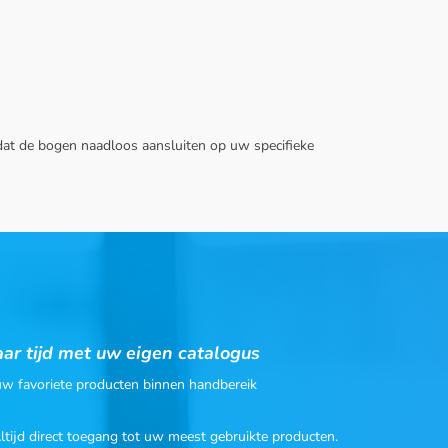
zodat de bogen naadloos aansluiten op uw specifieke
ar tijd met uw eigen catalogus
 uw favoriete producten binnen handbereik
Altijd direct toegang tot uw meest gebruikte producten.