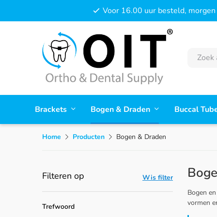
Voor 16.00 uur besteld, morgen 
Brackets
Bogen & Draden
Buccal Tub
Home
Producten
Bogen & Draden
Boge
Filteren op
Wis filter
Bogen en 
vormen en
Trefwoord