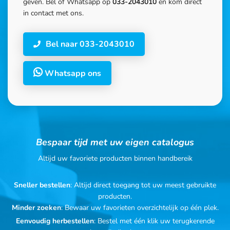
geven. Bel of Whatsapp op
033-2043010
en kom direct
in contact met ons.
Bel naar 033-2043010
Whatsapp ons
Bespaar tijd met uw eigen catalogus
Altijd uw favoriete producten binnen handbereik
Sneller bestellen
: Altijd direct toegang tot uw meest gebruikte
producten.
Minder zoeken
: Bewaar uw favorieten overzichtelijk op één plek.
Eenvoudig herbestellen
: Bestel met één klik uw terugkerende