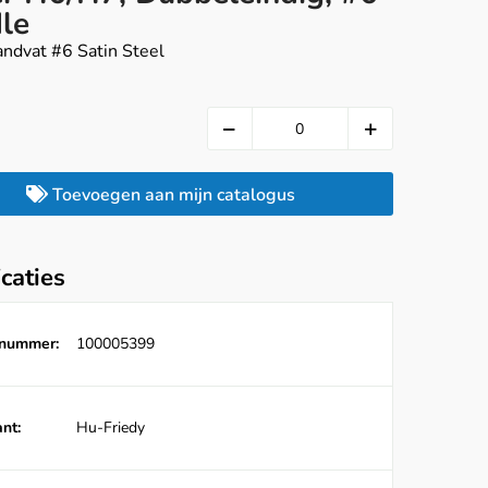
le
andvat #6 Satin Steel
Toevoegen aan mijn catalogus
icaties
lnummer:
100005399
nt:
Hu-Friedy