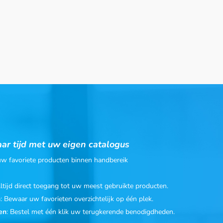
ar tijd met uw eigen catalogus
 uw favoriete producten binnen handbereik
Altijd direct toegang tot uw meest gebruikte producten.
n
: Bewaar uw favorieten overzichtelijk op één plek.
en
: Bestel met één klik uw terugkerende benodigdheden.