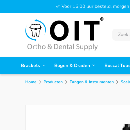
Voor 16.00 uur besteld, morgen 
Brackets
Bogen & Draden
Buccal Tub
Home
Producten
Tangen & Instrumenten
Scal