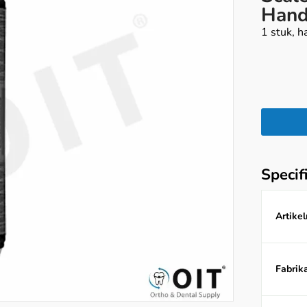
Hand
1 stuk, h
Specif
Artike
Fabrika