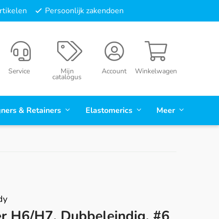
tikelen
Persoonlijk zakendoen
Service
Mijn
Account
Winkelwagen
catalogus
gners & Retainers
Elastomerics
Meer
dy
er H6/H7, Dubbeleindig, #6