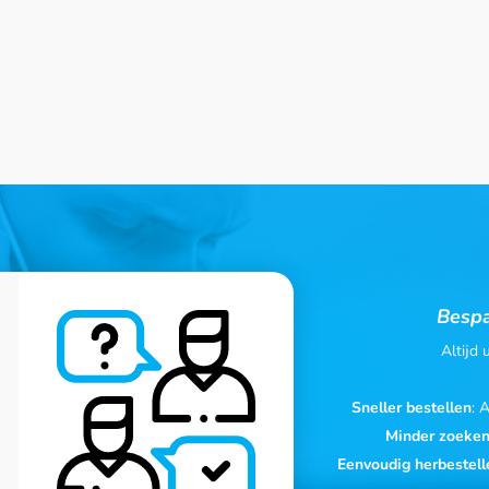
Bespa
Altijd
Sneller bestellen
: 
Minder zoeke
Eenvoudig herbestell