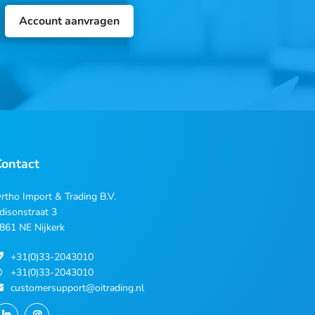
Account aanvragen
Contact
rtho Import & Trading B.V.
disonstraat 3
861 NE Nijkerk
+31(0)33-2043010
+31(0)33-2043010
customersupport@oitrading.nl