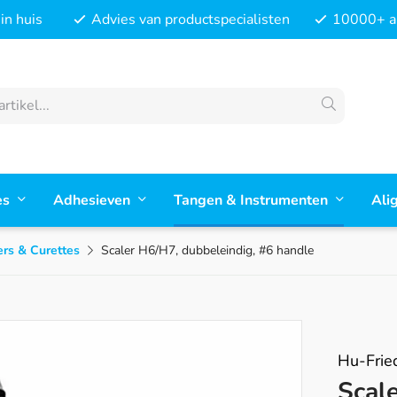
in huis
Advies van productspecialisten
10000+ ar
es
Adhesieven
Tangen & Instrumenten
Ali
ers & Curettes
Scaler H6/H7, dubbeleindig, #6 handle
Hu-Frie
Scal