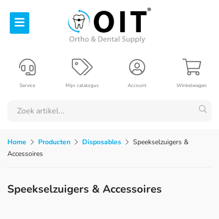
Service
Mijn catalogus
Account
Winkelwagen
Home
Producten
Disposables
Speekselzuigers &
Accessoires
Speekselzuigers & Accessoires