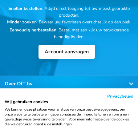
Sneller bestellen
: Altijd direct toegang tot uw meest gebruikte
producten.
Minder zoeken
: Bewaar uw favorieten overzichtelijk op één plek.
Eenvoudig herbestellen
: Bestel met één klik uw terugkerende
benodigdheden.
Account aanvragen
Over OIT bv
Privacybeleid
Klantenservice
Wij gebruiken cookies
We kunnen deze plaatsen voor analyse van onze bezoekersgegevens, om
onze website te verbeteren, gepersonaliseerde inhoud te tonen en om u een
Contact
geweldige website-ervaring te bieden. Voor meer informatie over de cookies
die we gebruiken opent u de instellingen.