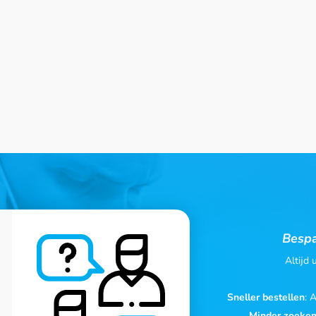
Bespa
Altijd
Sneller bestellen
: 
Minder zoeke