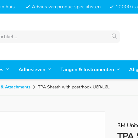
in huis
Advies van productspecialisten
10000+ ar
es
Adhesieven
Tangen & Instrumenten
Ali
 & Attachments
TPA Sheath with post/hook U6R/L6L
3M Unit
TPA 