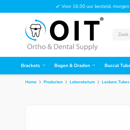
Voor 16.00 uur besteld, morgen 
Brackets
Bogen & Draden
Buccal Tub
Home
Producten
Laboratorium
Lasbare Tubes