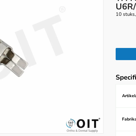
U6R/
10 stuks
Specif
Artike
Fabrika