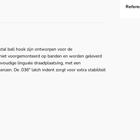
Referen
tal ball hook zijn ontworpen voor de
jn niet voorgemonteerd op banden en worden geleverd
nvoudige linguale draadplaatsing, met een
nzen. De .036" latch indent zorgt voor extra stabiliteit