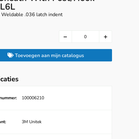
L6L
, Weldable .036 latch indent
Toevoegen aan mijn catalogus
icaties
lnummer:
100006210
nt:
3M Unitek