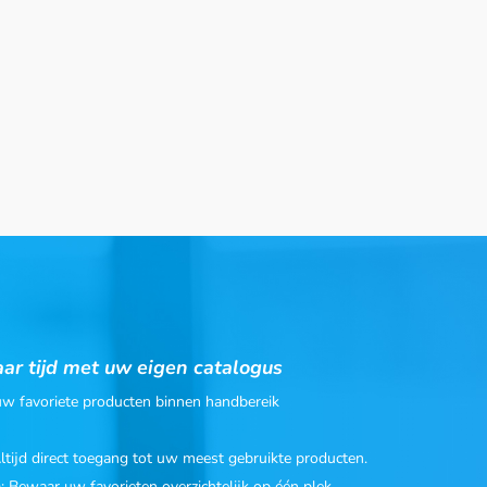
ar tijd met uw eigen catalogus
 uw favoriete producten binnen handbereik
Altijd direct toegang tot uw meest gebruikte producten.
n
: Bewaar uw favorieten overzichtelijk op één plek.