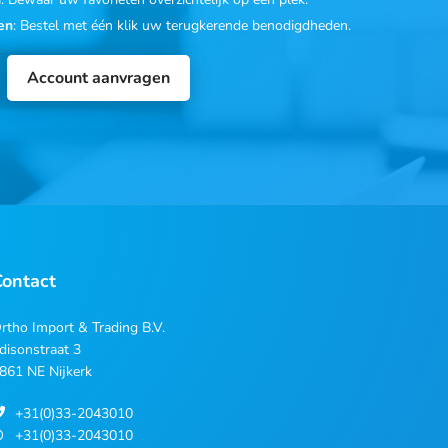
en
: Bestel met één klik uw terugkerende benodigdheden.
Account aanvragen
Contact
rtho Import & Trading B.V.
disonstraat 3
861 NE Nijkerk
+31(0)33-2043010
+31(0)33-2043010