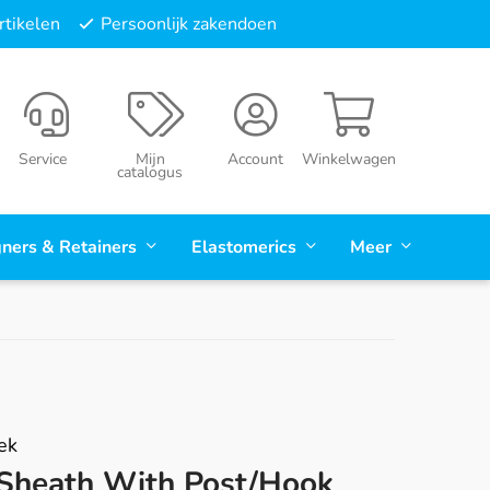
tikelen
Persoonlijk zakendoen
Service
Mijn
Account
Winkelwagen
catalogus
gners & Retainers
Elastomerics
Meer
ek
Sheath With Post/hook