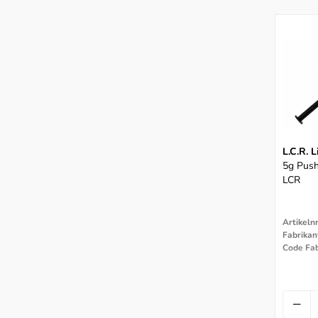
L.C.R. 
5g Push
LCR
Artikeln
Fabrikan
Code Fab