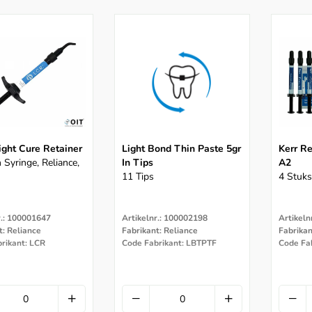
Light Cure Retainer
Light Bond Thin Paste 5gr
Kerr Re
 Syringe, Reliance,
In Tips
A2
11 Tips
4 Stuks
r.: 100001647
Artikelnr.: 100002198
Artikeln
t: Reliance
Fabrikant: Reliance
Fabrika
rikant: LCR
Code Fabrikant: LBTPTF
Code Fa