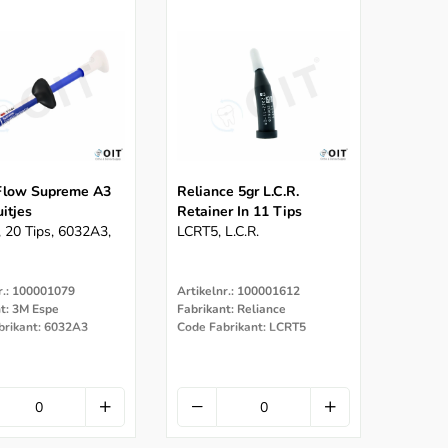
 Flow Supreme A3
Reliance 5gr L.C.R.
itjes
Retainer In 11 Tips
, 20 Tips, 6032A3,
LCRT5, L.C.R.
r.: 100001079
Artikelnr.: 100001612
t: 3M Espe
Fabrikant: Reliance
brikant: 6032A3
Code Fabrikant: LCRT5