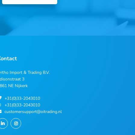
Contact
rtho Import & Trading B.V.
disonstraat 3
861 NE Nijkerk
+31(0)33-2043010
+31(0)33-2043010
customersupport@oitrading.nl