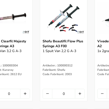
 Clearfil Majesty
Shofu Beautifil Flow Plus
Vivaden
yringe A3
Syringe A3 F00
A2
 Van 3,2 G A-3
1 Spuit Van 2,2 G A-3
1x 2gra
r.: 100000304
Artikelnr.: 100000312
Artikeln
t: Kuraray
Fabrikant: Shofu
Fabrikan
rikant: 2612 EU
Code Fabrikant: 2003
Code Fa