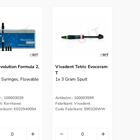
volution Formula 2,
Vivadent Tetric Evoceram
T
 Syringes, Flowable
1x 3 Gram Spuit
r.: 100003029
Artikelnr.: 100003599
nt: Kerrhawe
Fabrikant: Vivadent
brikant: KE02940094
Code Fabrikant: 590326WW