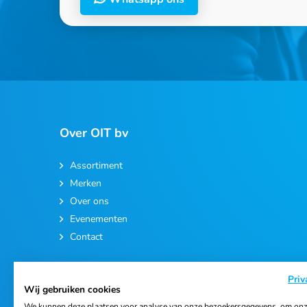
Over OIT bv
Assortiment
Merken
Over ons
Evenementen
Contact
Priv
Wij gebruiken cookies
We kunnen deze plaatsen voor analyse van onze bezoekersgegevens, om onz