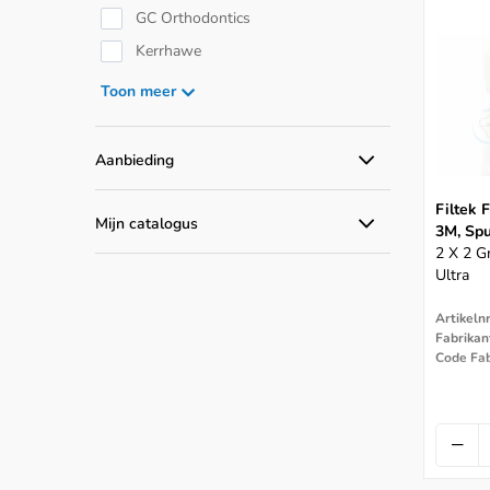
GC Orthodontics
Kerrhawe
Kulzer
Toon meer
Kuraray
Reliance
Aanbieding
Shofu
Alle aanbiedingen
Filtek
Vivadent
Mijn catalogus
3M, Spu
Catalogus producten
Voco
2 X 2 G
Ultra
Artikeln
Fabrikan
Code Fab