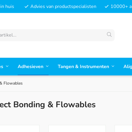
in huis
Advies van productspecialisten
10000+ ar
es
Adhesieven
Tangen & Instrumenten
Ali
 & Flowables
rect Bonding & Flowables