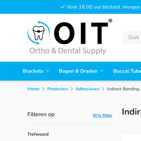
Voor 16.00 uur besteld, morgen 
Brackets
Bogen & Draden
Buccal Tub
Home
Producten
Adhesieven
Indirect Bonding
Indi
Filteren op
Wis filter
Trefwoord