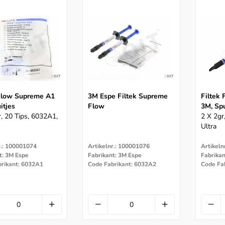
 Flow Supreme A1
3M Espe Filtek Supreme
Filtek
itjes
Flow
3M, Spu
r, 20 Tips, 6032A1,
2 X 2gr
Ultra
r.: 100001074
Artikelnr.: 100001076
Artikeln
t: 3M Espe
Fabrikant: 3M Espe
Fabrikan
rikant: 6032A1
Code Fabrikant: 6032A2
Code Fa