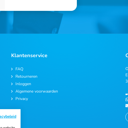
Klantenservice
O
FAQ
E
Retourneren
3
Inloggen
Algemene voorwaarden
Privacy
acybeleid
e website