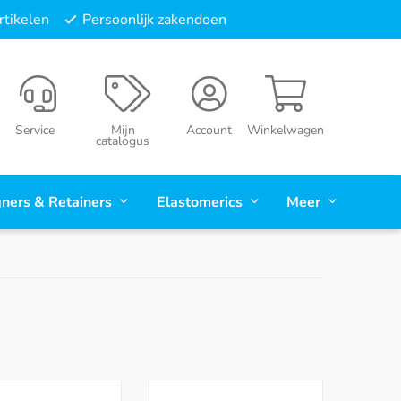
tikelen
Persoonlijk zakendoen
Service
Mijn
Account
Winkelwagen
catalogus
gners & Retainers
Elastomerics
Meer