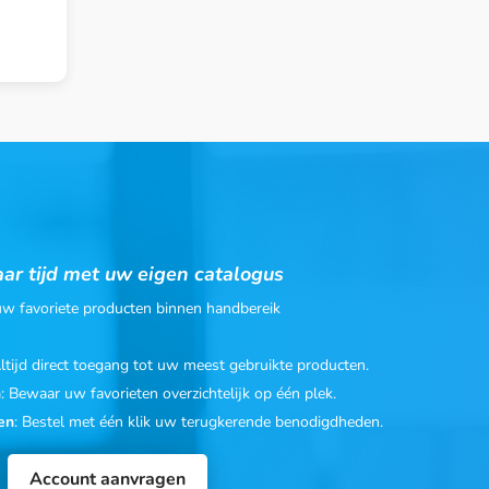
ar tijd met uw eigen catalogus
 uw favoriete producten binnen handbereik
Altijd direct toegang tot uw meest gebruikte producten.
n
: Bewaar uw favorieten overzichtelijk op één plek.
en
: Bestel met één klik uw terugkerende benodigdheden.
Account aanvragen