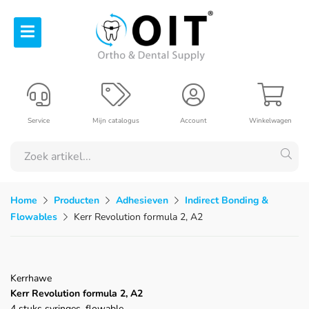
Service
Mijn catalogus
Account
Winkelwagen
Home
Producten
Adhesieven
Indirect Bonding &
Flowables
Kerr Revolution formula 2, A2
Kerrhawe
Kerr Revolution formula 2, A2
4 stuks syringes, flowable