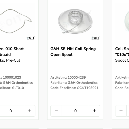
en .010 Short
G&H SE-Niti Coil Spring
Coil Sp
draaid
Open Spool
"010x"
ks, Pre-Cut
Spool 5
r.: 100001023
Artikelnr.: 100004239
Artikeln
t: G&H Orthodontics
Fabrikant: G&H Orthodontics
Fabrika
rikant: SLT010
Code Fabrikant: OCNT103021
Code Fa