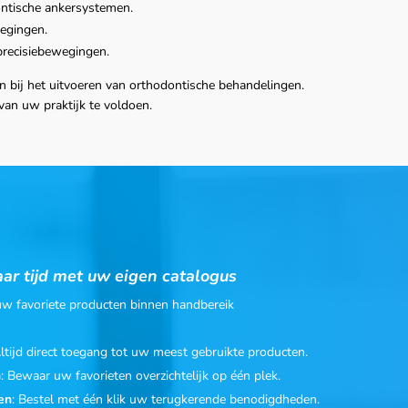
ontische ankersystemen.
egingen.
precisiebewegingen.
en bij het uitvoeren van orthodontische behandelingen.
van uw praktijk te voldoen.
ar tijd met uw eigen catalogus
 uw favoriete producten binnen handbereik
Altijd direct toegang tot uw meest gebruikte producten.
n
: Bewaar uw favorieten overzichtelijk op één plek.
en
: Bestel met één klik uw terugkerende benodigdheden.