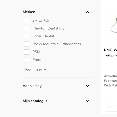
TAD Springs & Veren
Merken
3M Unitek
INewton Dental Inc
Scheu Dental
Rocky Mountain Orthodontics
RMO Wa
PSM
Torquin
Proclinic
PG Supply Precicion Orthodontic
Toon meer
Products
Artikeln
Ortho Organizers
Aanbieding
Code Fab
Ormco
Alle aanbiedingen
Leone
Mijn catalogus
GC Orthodontics
Catalogus producten
American Orthodontics