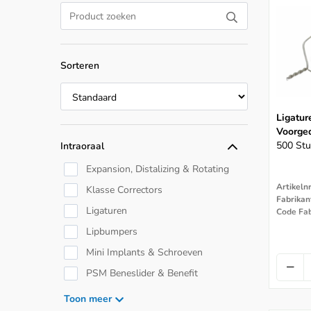
Sorteren
Ligatur
Voorge
500 Stu
Intraoraal
Expansion, Distalizing & Rotating
Artikeln
Klasse Correctors
Fabrikan
Ligaturen
Code Fab
Lipbumpers
Mini Implants & Schroeven
PSM Beneslider & Benefit
Springs, Coils & Veren
Toon meer