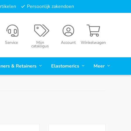
tikelen
Persoonlijk zakendoen
Service
Mijn
Account
Winkelwagen
catalogus
gners & Retainers
Elastomerics
Meer