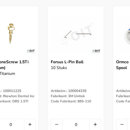
oneScrew 1.5Ti
Forsus L-Pin Ball
Ormco 
mm)
10 Stuks
Spool
 Titanium
r.: 100011225
Artikelnr.: 100004335
Artikeln
t: INewton Dental Inc
Fabrikant: 3M Unitek
Fabrika
rikant: OBS 1.5TI
Code Fabrikant: 885-110
Code Fa