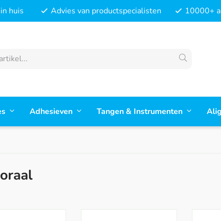
in huis
Advies van productspecialisten
10000+ ar
es
Adhesieven
Tangen & Instrumenten
Ali
aoraal