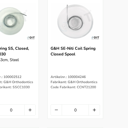
ring SS, Closed,
G&H SE-Niti Coil Spring
030
Closed Spool
3cm, Steel
r.: 100002512
Artikelnr.: 100004246
nt: G&H Orthodontics
Fabrikant: G&H Orthodontics
brikant: SSCC1030
Code Fabrikant: CCNT21200