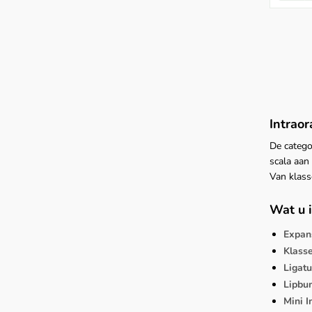
Intrao
De catego
scala aan
Van klass
Wat u i
Expans
Klasse
Ligat
Lipbu
Mini 