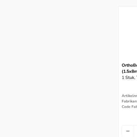
G&H Orthodontics
Dynaflex
Dentaurum
DB Orthodontics
Carriere Systems
BESTDENT
BBC Orthotec
OrthoB
ART
(1.5x8
Trinon
1 Stuk,
Artikeln
Fabrikan
Code Fab