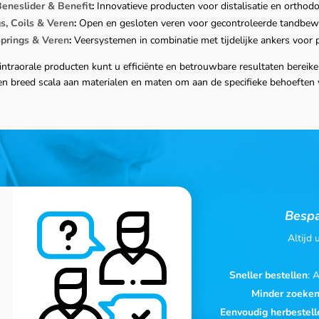
eneslider & Benefit
:
Innovatieve producten voor distalisatie en orthod
s, Coils & Veren
:
Open en gesloten veren voor gecontroleerde tandbew
prings & Veren
:
Veersystemen in combinatie met tijdelijke ankers voor 
intraorale producten kunt u efficiënte en betrouwbare resultaten bereik
een breed scala aan materialen en maten om aan de specifieke behoeften 
Bespa
Altijd
Sneller bestellen
: 
Minder zoeke
Eenvoudig herbestell