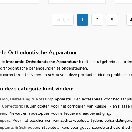
Vorige
1
2
3
...
rale Orthodontische Apparatuur
rie
Intraorale Orthodontische Apparatuur
biedt een uitgebreid assorti
 orthodontische behandelingen te ondersteunen.
e correctoren tot veren en schroeven, deze producten bieden praktische
n deze categorie kunt vinden:
ion, Distalizing & Rotating
:
Apparatuur en accessoires voor het aanpas
 Correctors
:
Hulpmiddelen voor het corrigeren van klasse II- en klasse I
uren
:
Pre-cut en spoelopties voor effectieve draadbevestiging.
mpers
:
Voor het beschermen van zachte weefsels tijdens behandelingen.
Implants & Schroeven
:
Stabiele ankers voor geavanceerde orthodontische