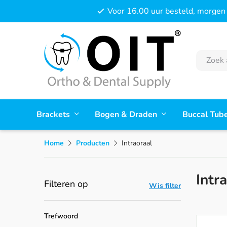
Voor 16.00 uur besteld, morgen 
Brackets
Bogen & Draden
Buccal Tub
Home
Producten
Intraoraal
Intr
Filteren op
Wis filter
Trefwoord