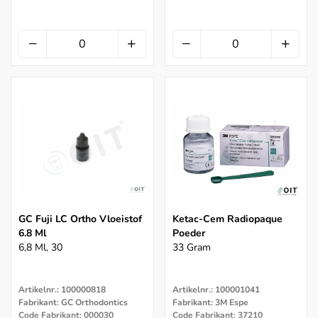
GC Fuji LC Ortho Vloeistof
Ketac-Cem Radiopaque
6.8 Ml
Poeder
6,8 Ml, 30
33 Gram
Artikelnr.: 100000818
Artikelnr.: 100001041
Fabrikant: GC Orthodontics
Fabrikant: 3M Espe
Code Fabrikant: 000030
Code Fabrikant: 37210