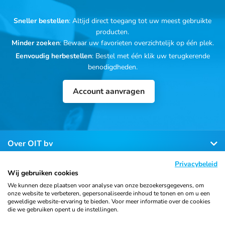
Sneller bestellen
: Altijd direct toegang tot uw meest gebruikte
producten.
Minder zoeken
: Bewaar uw favorieten overzichtelijk op één plek.
Eenvoudig herbestellen
: Bestel met één klik uw terugkerende
benodigdheden.
Account aanvragen
Over OIT bv
Privacybeleid
Klantenservice
Wij gebruiken cookies
We kunnen deze plaatsen voor analyse van onze bezoekersgegevens, om
onze website te verbeteren, gepersonaliseerde inhoud te tonen en om u een
Contact
geweldige website-ervaring te bieden. Voor meer informatie over de cookies
die we gebruiken opent u de instellingen.