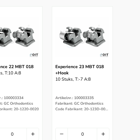
ence 22 MBT 018
Experience 23 MBT 018
s, T:10 A:8
+hook
10 Stuks, T:-7 A:8
r.: 100003334
Artikelnr.: 100003335
t: GC Orthodontics
Fabrikant: GC Orthodontics
brikant: 20-1220-0020
Code Fabrikant: 20-123D-0020