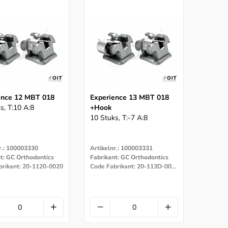
ence 12 MBT 018
Experience 13 MBT 018
s, T:10 A:8
+hook
10 Stuks, T:-7 A:8
r.: 100003330
Artikelnr.: 100003331
t: GC Orthodontics
Fabrikant: GC Orthodontics
brikant: 20-1120-0020
Code Fabrikant: 20-113D-0020