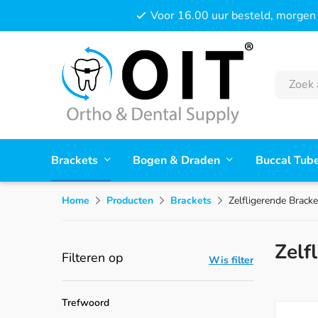
Voor 16.00 uur besteld, morgen 
Brackets
Bogen & Draden
Buccal Tub
Home
Producten
Brackets
Zelfligerende Brack
Zelf
Filteren op
Wis filter
Trefwoord