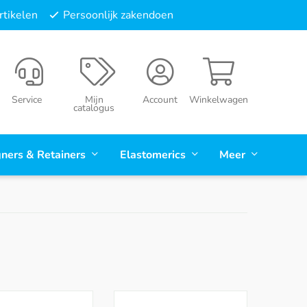
tikelen
Persoonlijk zakendoen
Service
Mijn
Account
Winkelwagen
catalogus
gners & Retainers
Elastomerics
Meer