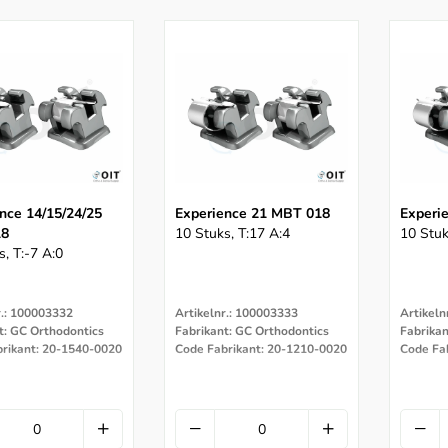
nce 14/15/24/25
Experience 21 MBT 018
Experi
18
10 Stuks, T:17 A:4
10 Stuk
s, T:-7 A:0
r.: 100003332
Artikelnr.: 100003333
Artikeln
t: GC Orthodontics
Fabrikant: GC Orthodontics
Fabrikan
rikant: 20-1540-0020
Code Fabrikant: 20-1210-0020
Code Fa