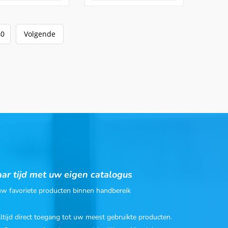
40
Volgende
ar tijd met uw eigen catalogus
 uw favoriete producten binnen handbereik
Altijd direct toegang tot uw meest gebruikte producten.