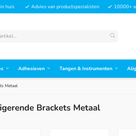
in huis
Advies van productspecialisten
10000+ ar
es
Adhesieven
Tangen & Instrumenten
Ali
ets Metaal
ligerende Brackets Metaal