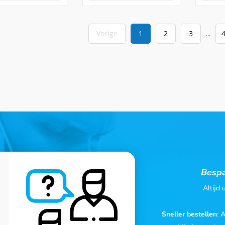
Vorige
1
2
3
...
Bespa
Altijd
Sneller bestellen
: 