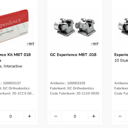
nce Kit MBT 018
GC Experience MBT .018
Experi
k
10 Stuk
, Interactive
r.: 100003137
Artikelnr.: 100003329
Artikeln
t: GC Orthodontics
Fabrikant: GC Orthodontics
Fabrikan
Code Fabrikant: 20-1CC3-0020
Code Fabrikant: 20-1110-0020
Code Fa