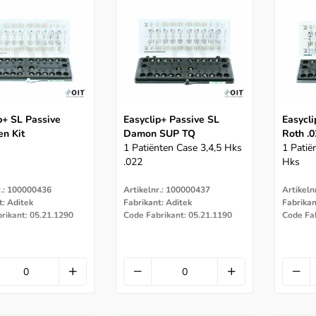
p+ SL Passive
Easyclip+ Passive SL
Easycli
en Kit
Damon SUP TQ
Roth .
1 Patiënten Case 3,4,5 Hks
1 Patië
.022
Hks
r.: 100000436
Artikelnr.: 100000437
Artikeln
t: Aditek
Fabrikant: Aditek
Fabrikan
rikant: 05.21.1290
Code Fabrikant: 05.21.1190
Code Fab