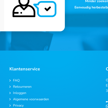
Minder zoeke
Eenvoudig herbestell
Klantenservice
O
FAQ
E
Retourneren
3
Inloggen
Algemene voorwaarden
Privacy