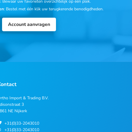
n
: Bewaar uw favorieten overzichtelijk op één plek.
en
: Bestel met één klik uw terugkerende benodigdheden.
Account aanvragen
Contact
rtho Import & Trading B.V.
disonstraat 3
861 NE Nijkerk
+31(0)33-2043010
+31(0)33-2043010