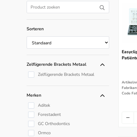
Sorteren
Easycli
Patiënt
Zelfligerende Brackets Metaal
Zelfligerende Brackets Metaal
Artikeln
Fabrikan
Code Fab
Merken
Aditek
Forestadent
GC Orthodontics
Ormco