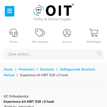
Service
Mijn catalogus
Account
Winkelwagen
Home
Producten
Brackets
Zelfligerende Brackets
Metaal
Experience kit MBT 018 +3 hook
GC Orthodontics
Experience kit MBT 018 +3 hook
20 Stuks, Interactive