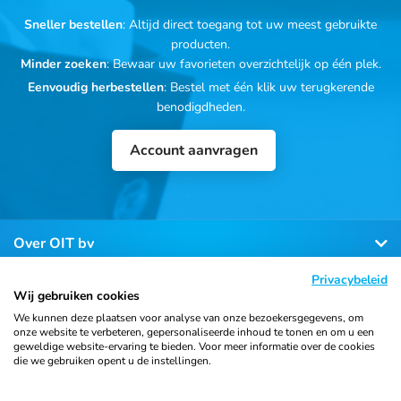
Sneller bestellen
: Altijd direct toegang tot uw meest gebruikte
producten.
Minder zoeken
: Bewaar uw favorieten overzichtelijk op één plek.
Eenvoudig herbestellen
: Bestel met één klik uw terugkerende
benodigdheden.
Account aanvragen
Over OIT bv
Privacybeleid
Klantenservice
Wij gebruiken cookies
We kunnen deze plaatsen voor analyse van onze bezoekersgegevens, om
onze website te verbeteren, gepersonaliseerde inhoud te tonen en om u een
Contact
geweldige website-ervaring te bieden. Voor meer informatie over de cookies
die we gebruiken opent u de instellingen.