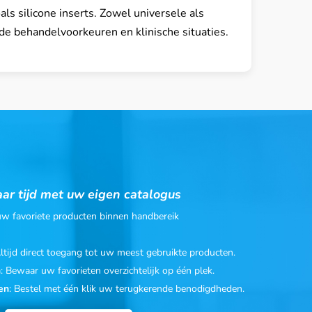
als silicone inserts. Zowel universele als
de behandelvoorkeuren en klinische situaties.
ar tijd met uw eigen catalogus
 uw favoriete producten binnen handbereik
Altijd direct toegang tot uw meest gebruikte producten.
n
: Bewaar uw favorieten overzichtelijk op één plek.
en
: Bestel met één klik uw terugkerende benodigdheden.