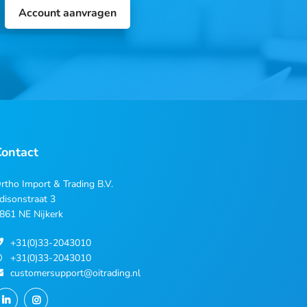
Account aanvragen
Contact
rtho Import & Trading B.V.
disonstraat 3
861 NE Nijkerk
+31(0)33-2043010
+31(0)33-2043010
customersupport@oitrading.nl