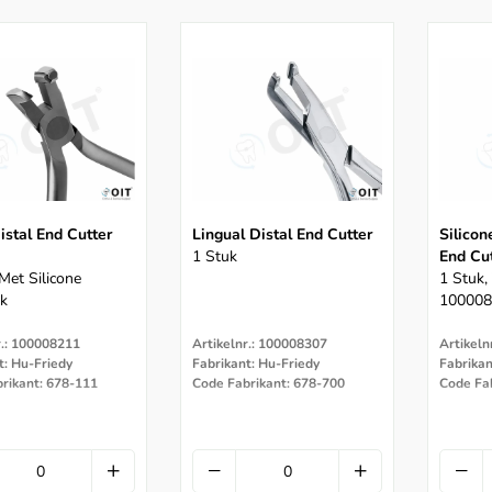
istal End Cutter
Lingual Distal End Cutter
Silicon
1 Stuk
End Cu
Met Silicone
1 Stuk,
uk
100008
r.: 100008211
Artikelnr.: 100008307
Artikeln
t: Hu-Friedy
Fabrikant: Hu-Friedy
Fabrikan
rikant: 678-111
Code Fabrikant: 678-700
Code Fa