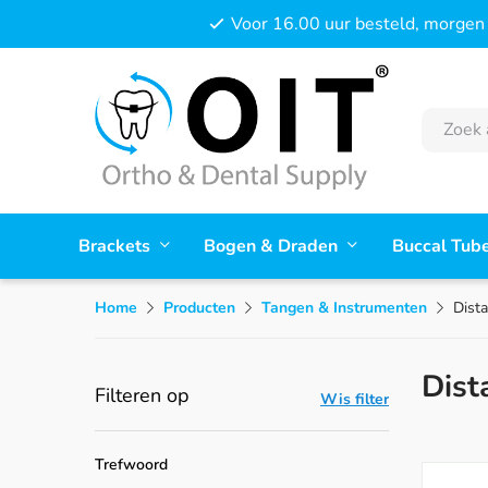
Voor 16.00 uur besteld, morgen 
Brackets
Bogen & Draden
Buccal Tub
Home
Producten
Tangen & Instrumenten
Dista
Dist
Filteren op
Wis filter
Trefwoord