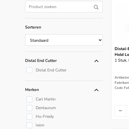
Sorteren
Distal-
Hold L
1 Stuk,
Distal End Cutter
Distal End Cutter
Artikeln
Fabrikant
Code Fab
Merken
Carl Martin
Dentaurum
Hu-Friedy
Ixion