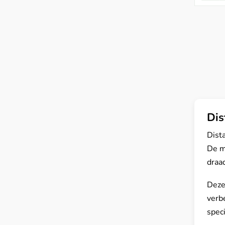
Dis
Dist
De m
draa
Deze
verbe
spec