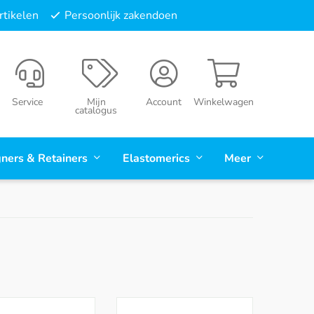
tikelen
Persoonlijk zakendoen
Service
Mijn
Account
Winkelwagen
catalogus
gners & Retainers
Elastomerics
Meer