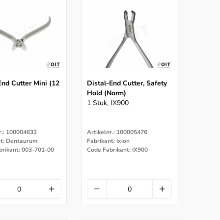
End Cutter Mini (12
Distal-End Cutter, Safety
Hold (norm)
1 Stuk, IX900
r.: 100004632
Artikelnr.: 100005476
nt: Dentaurum
Fabrikant: Ixion
brikant: 003-701-00
Code Fabrikant: IX900