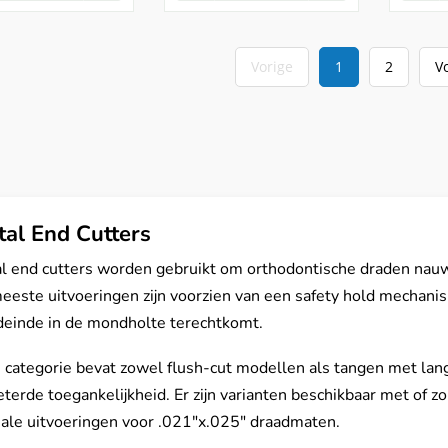
Vorige
1
2
V
tal End Cutters
al end cutters worden gebruikt om orthodontische draden nauwke
eeste uitvoeringen zijn voorzien van een safety hold mechan
deinde in de mondholte terechtkomt.
 categorie bevat zowel flush-cut modellen als tangen met lan
terde toegankelijkheid. Er zijn varianten beschikbaar met of z
iale uitvoeringen voor .021"x.025" draadmaten.