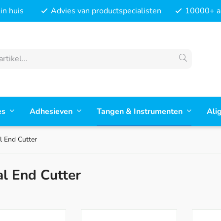
in huis
Advies van productspecialisten
10000+ ar
es
Adhesieven
Tangen & Instrumenten
Ali
l End Cutter
al End Cutter