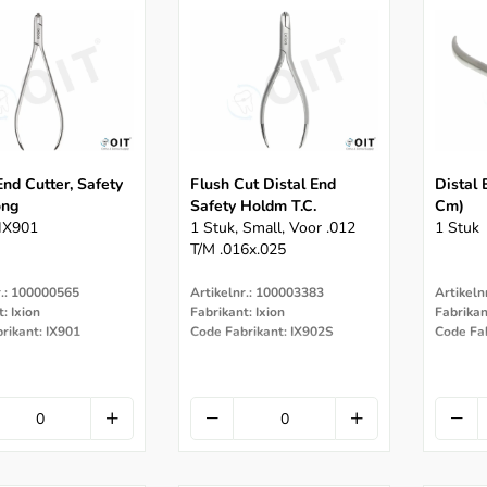
End Cutter, Safety
Flush Cut Distal End
Distal 
ong
Safety Holdm T.C.
Cm)
 IX901
1 Stuk, Small, Voor .012
1 Stuk
T/m .016x.025
r.: 100000565
Artikelnr.: 100003383
Artikeln
: Ixion
Fabrikant: Ixion
Fabrika
rikant: IX901
Code Fabrikant: IX902S
Code Fa