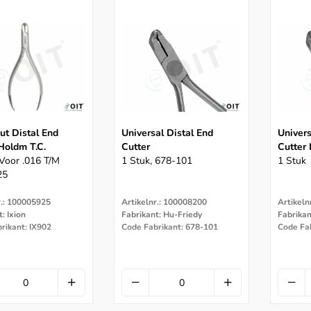
ut Distal End
Universal Distal End
Univers
Holdm T.C.
Cutter
Cutter
 Voor .016 T/m
1 Stuk, 678-101
1 Stuk
25
r.: 100005925
Artikelnr.: 100008200
Artikeln
: Ixion
Fabrikant: Hu-Friedy
Fabrikan
rikant: IX902
Code Fabrikant: 678-101
Code Fa