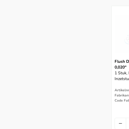
Flush D
0,020"
1 Stuk, 
Inzetst
Artikeln
Fabrikan
Code Fab