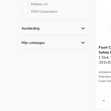
Medesy srl
YDM Corporation
Aanbieding
Alle aanbiedingen
Mijn catalogus
Flush C
Catalogus producten
Safety 
1 Stuk,
.021x.0
Artikeln
Fabrikant
Code Fab