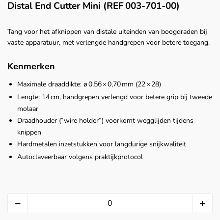
Distal End Cutter Mini (REF 003‑701‑00)
Tang voor het afknippen van distale uiteinden van boogdraden bij
vaste apparatuur, met verlengde handgrepen voor betere toegang.
Kenmerken
Maximale draaddikte: ø 0,56 × 0,70 mm (22 × 28)
Lengte: 14 cm, handgrepen verlengd voor betere grip bij tweede
molaar
Draadhouder (“wire holder”) voorkomt wegglijden tijdens
knippen
Hardmetalen inzetstukken voor langdurige snijkwaliteit
Autoclaveerbaar volgens praktijkprotocol