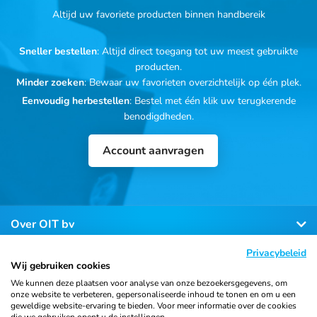
Altijd uw favoriete producten binnen handbereik
Sneller bestellen
: Altijd direct toegang tot uw meest gebruikte
producten.
Minder zoeken
: Bewaar uw favorieten overzichtelijk op één plek.
Eenvoudig herbestellen
: Bestel met één klik uw terugkerende
benodigdheden.
Account aanvragen
Over OIT bv
Privacybeleid
Klantenservice
Wij gebruiken cookies
We kunnen deze plaatsen voor analyse van onze bezoekersgegevens, om
onze website te verbeteren, gepersonaliseerde inhoud te tonen en om u een
Contact
geweldige website-ervaring te bieden. Voor meer informatie over de cookies