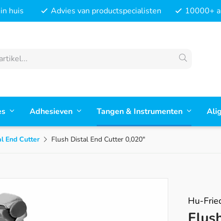
in huis
Advies van productspecialisten
10000+ ar
es
Adhesieven
Tangen & Instrumenten
Ali
al End Cutter
Flush Distal End Cutter 0,020"
Hu-Frie
Flush