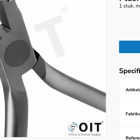
1 stuk, m
Specif
Artike
Fabrika
Referen