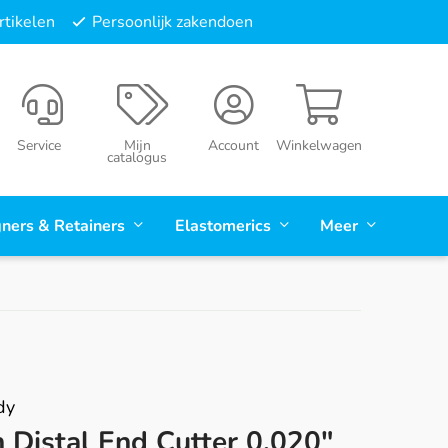
tikelen
Persoonlijk zakendoen
Service
Mijn
Account
Winkelwagen
catalogus
gners & Retainers
Elastomerics
Meer
dy
 Distal End Cutter 0,020"