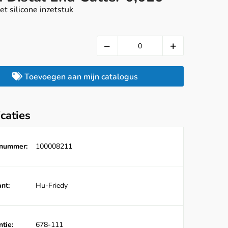
et silicone inzetstuk
Toevoegen aan mijn catalogus
icaties
lnummer:
100008211
nt:
Hu-Friedy
tie:
678-111