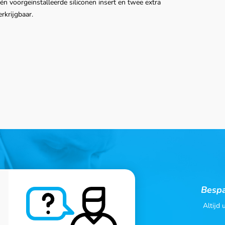
 voorgeïnstalleerde siliconen insert en twee extra
erkrijgbaar.
Bespa
Altijd