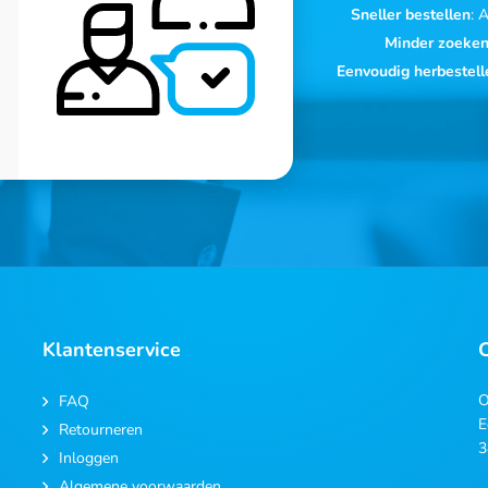
Sneller bestellen
: 
Minder zoeke
Eenvoudig herbestell
Klantenservice
O
FAQ
E
Retourneren
3
Inloggen
Algemene voorwaarden