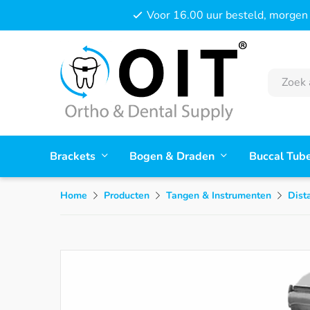
Voor 16.00 uur besteld, morgen 
Brackets
Bogen & Draden
Buccal Tub
Home
Producten
Tangen & Instrumenten
Dist