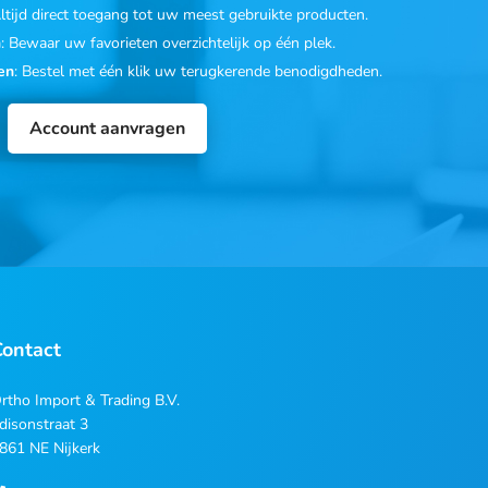
Altijd direct toegang tot uw meest gebruikte producten.
n
: Bewaar uw favorieten overzichtelijk op één plek.
en
: Bestel met één klik uw terugkerende benodigdheden.
Account aanvragen
Contact
rtho Import & Trading B.V.
disonstraat 3
861 NE Nijkerk