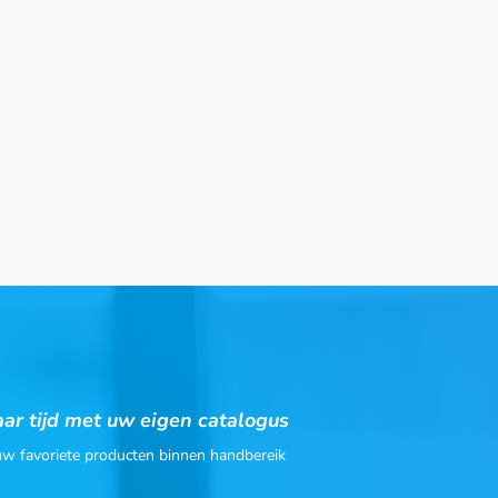
ar tijd met uw eigen catalogus
 uw favoriete producten binnen handbereik