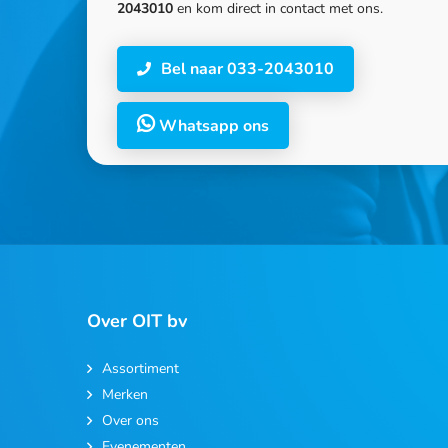
2043010
en kom direct in contact met ons.
Bel naar 033-2043010
Whatsapp ons
Over OIT bv
Assortiment
Merken
Over ons
Evenementen