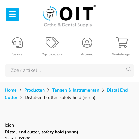
Service
Mijn catalogus
Account
Winkelwagen
Home
Producten
Tangen & Instrumenten
Distal End
Cutter
Distal-end cutter, safety hold (norm)
Ixion
Distal-end cutter, safety hold (norm)
1 stuk, IX900