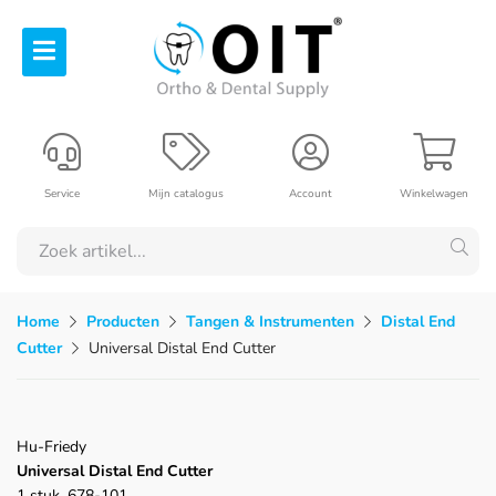
Service
Mijn catalogus
Account
Winkelwagen
Home
Producten
Tangen & Instrumenten
Distal End
Cutter
Universal Distal End Cutter
Hu-Friedy
Universal Distal End Cutter
1 stuk, 678-101