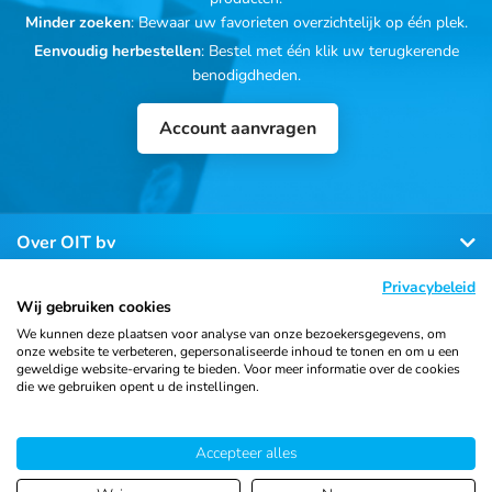
Minder zoeken
: Bewaar uw favorieten overzichtelijk op één plek.
Eenvoudig herbestellen
: Bestel met één klik uw terugkerende
benodigdheden.
Account aanvragen
Over OIT bv
Privacybeleid
Klantenservice
Wij gebruiken cookies
We kunnen deze plaatsen voor analyse van onze bezoekersgegevens, om
onze website te verbeteren, gepersonaliseerde inhoud te tonen en om u een
Contact
geweldige website-ervaring te bieden. Voor meer informatie over de cookies
die we gebruiken opent u de instellingen.
Accepteer alles
© 2026 Ortho Import
Algemene voorwaarden
Privacy
& Trading B.V.
verklaring
Cookiebeleid
Sitemap