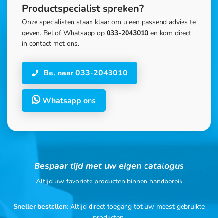
Productspecialist spreken?
Onze specialisten staan klaar om u een passend advies te
geven. Bel of Whatsapp op
033-2043010
en kom direct
in contact met ons.
Bel naar 033-2043010
Whatsapp ons
Bespaar tijd met uw eigen catalogus
Altijd uw favoriete producten binnen handbereik
Sneller bestellen
: Altijd direct toegang tot uw meest gebruikte
producten.