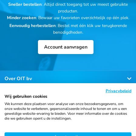
Sneller bestellen
: Altijd direct toegang tot uw meest gebruikte
producten.
Minder zoeken
: Bewaar uw favorieten overzichtelijk op één plek.
Eenvoudig herbestellen
: Bestel met één klik uw terugkerende
benodigdheden.
Account aanvragen
Over OIT bv
Privacybeleid
Klantenservice
Wij gebruiken cookies
We kunnen deze plaatsen voor analyse van onze bezoekersgegevens, om
onze website te verbeteren, gepersonaliseerde inhoud te tonen en om u een
Contact
geweldige website-ervaring te bieden. Voor meer informatie over de cookies
die we gebruiken opent u de instellingen.