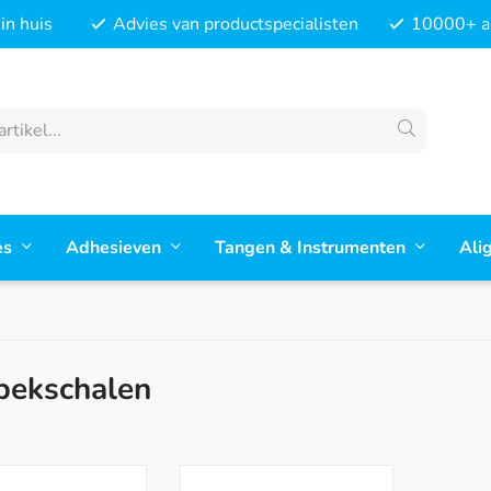
in huis
Advies van productspecialisten
10000+ ar
es
Adhesieven
Tangen & Instrumenten
Ali
bekschalen