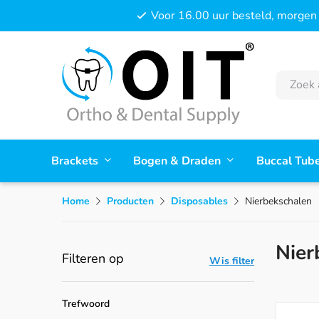
Voor 16.00 uur besteld, morgen 
Brackets
Bogen & Draden
Buccal Tub
Home
Producten
Disposables
Nierbekschalen
Nier
Filteren op
Wis filter
Trefwoord