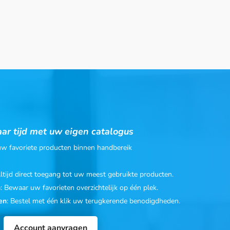
ar tijd met uw eigen catalogus
 uw favoriete producten binnen handbereik
Altijd direct toegang tot uw meest gebruikte producten.
n
: Bewaar uw favorieten overzichtelijk op één plek.
en
: Bestel met één klik uw terugkerende benodigdheden.
Account aanvragen