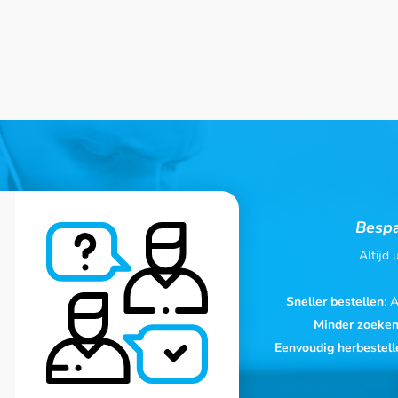
Bespa
Altijd
Sneller bestellen
: 
Minder zoeke
Eenvoudig herbestell