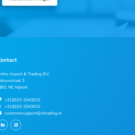
Contact
rtho Import & Trading B.V.
disonstraat 3
861 NE Nijkerk
+31(0)33-2043010
+31(0)33-2043010
customersupport@oitrading.nl