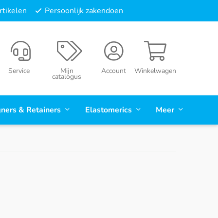
tikelen
Persoonlijk zakendoen
Service
Mijn
Account
Winkelwagen
catalogus
gners & Retainers
Elastomerics
Meer