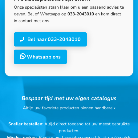
Onze specialisten staan klaar om u een passend advies te
geven. Bel of Whatsapp op
033-2043010
en kom direct
in contact met ons.
Bel naar 033-2043010
Whatsapp ons
Bespaar tijd met uw eigen catalogus
Altijd uw favoriete producten binnen handbereik
Sneller bestellen
: Altijd direct toegang tot uw meest gebruikte
producten.
Minder zoeken
: Bewaar uw favorieten overzichtelijk op één plek.