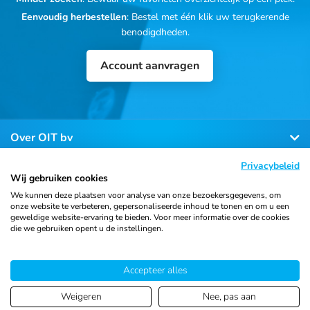
Eenvoudig herbestellen
: Bestel met één klik uw terugkerende
benodigdheden.
Account aanvragen
Over OIT bv
Privacybeleid
Klantenservice
Wij gebruiken cookies
We kunnen deze plaatsen voor analyse van onze bezoekersgegevens, om
onze website te verbeteren, gepersonaliseerde inhoud te tonen en om u een
Contact
geweldige website-ervaring te bieden. Voor meer informatie over de cookies
die we gebruiken opent u de instellingen.
© 2026 Ortho Import
Algemene voorwaarden
Privacy
Accepteer alles
& Trading B.V.
verklaring
Cookiebeleid
Sitemap
Weigeren
Nee, pas aan