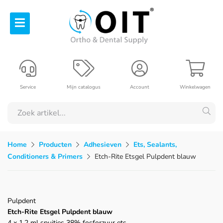
Service
Mijn catalogus
Account
Winkelwagen
Home
Producten
Adhesieven
Ets, Sealants,
Conditioners & Primers
Etch-Rite Etsgel Pulpdent blauw
Pulpdent
Etch-Rite Etsgel Pulpdent blauw
4 x 1,2 ml spuitjes 38% fosforzuur ets