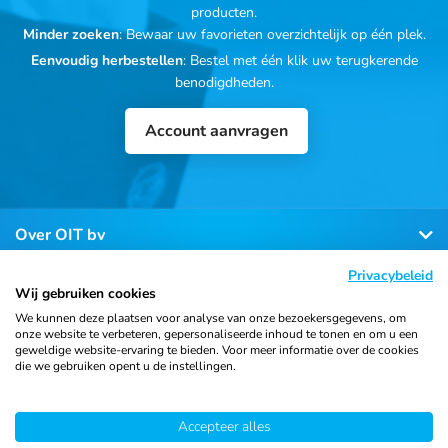
producten.
Minder zoeken
: Bewaar uw favorieten overzichtelijk op één plek.
Eenvoudig herbestellen
: Bestel met één klik uw terugkerende
benodigdheden.
Account aanvragen
Over OIT bv
Privacybeleid
Klantenservice
Wij gebruiken cookies
We kunnen deze plaatsen voor analyse van onze bezoekersgegevens, om
onze website te verbeteren, gepersonaliseerde inhoud te tonen en om u een
Contact
geweldige website-ervaring te bieden. Voor meer informatie over de cookies
die we gebruiken opent u de instellingen.
© 2026 Ortho Import
Algemene voorwaarden
Privacy
Accepteer alles