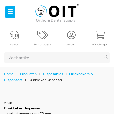
Service
Mijn catalogus
Account
Winkelwagen
Home
Producten
Disposables
Drinkbekers &
Dispensers
Drinkbeker Dispenser
Apac
Drinkbeker Dispenser
1 stuk, diameters tot ø70 mm