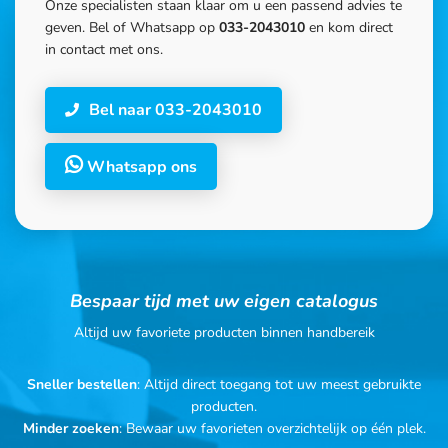
Onze specialisten staan klaar om u een passend advies te
geven. Bel of Whatsapp op
033-2043010
en kom direct
in contact met ons.
Bel naar 033-2043010
Whatsapp ons
Bespaar tijd met uw eigen catalogus
Altijd uw favoriete producten binnen handbereik
Sneller bestellen
: Altijd direct toegang tot uw meest gebruikte
producten.
Minder zoeken
: Bewaar uw favorieten overzichtelijk op één plek.