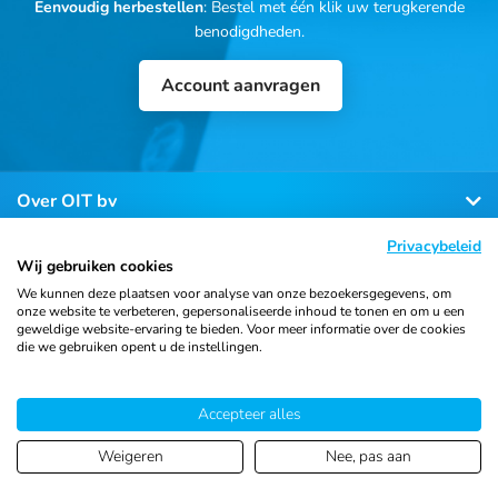
Eenvoudig herbestellen
: Bestel met één klik uw terugkerende
benodigdheden.
Account aanvragen
Over OIT bv
Privacybeleid
Klantenservice
Wij gebruiken cookies
We kunnen deze plaatsen voor analyse van onze bezoekersgegevens, om
onze website te verbeteren, gepersonaliseerde inhoud te tonen en om u een
Contact
geweldige website-ervaring te bieden. Voor meer informatie over de cookies
die we gebruiken opent u de instellingen.
Accepteer alles
© 2026 Ortho Import
Algemene voorwaarden
Privacy
& Trading B.V.
verklaring
Cookiebeleid
Sitemap
Weigeren
Nee, pas aan