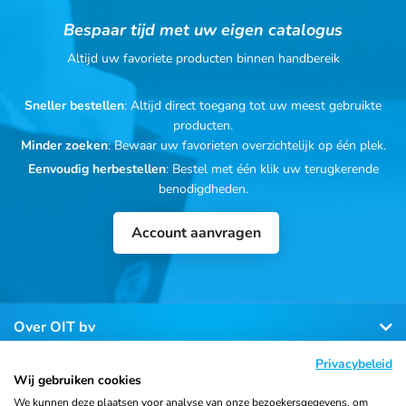
Bespaar tijd met uw eigen catalogus
Altijd uw favoriete producten binnen handbereik
Sneller bestellen
: Altijd direct toegang tot uw meest gebruikte
producten.
Minder zoeken
: Bewaar uw favorieten overzichtelijk op één plek.
Eenvoudig herbestellen
: Bestel met één klik uw terugkerende
benodigdheden.
Account aanvragen
Over OIT bv
Privacybeleid
Klantenservice
Wij gebruiken cookies
We kunnen deze plaatsen voor analyse van onze bezoekersgegevens, om