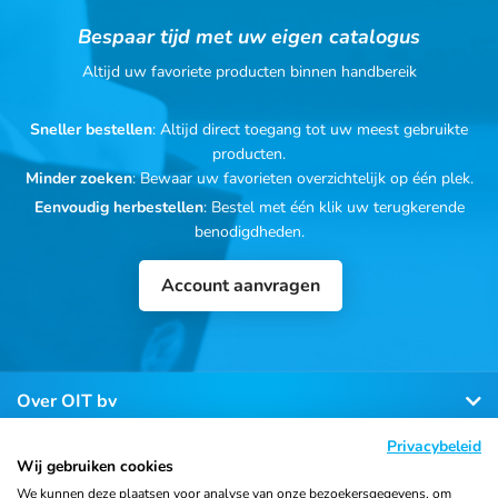
Bespaar tijd met uw eigen catalogus
Altijd uw favoriete producten binnen handbereik
Sneller bestellen
: Altijd direct toegang tot uw meest gebruikte
producten.
Minder zoeken
: Bewaar uw favorieten overzichtelijk op één plek.
Eenvoudig herbestellen
: Bestel met één klik uw terugkerende
benodigdheden.
Account aanvragen
Over OIT bv
Privacybeleid
Klantenservice
Wij gebruiken cookies
We kunnen deze plaatsen voor analyse van onze bezoekersgegevens, om