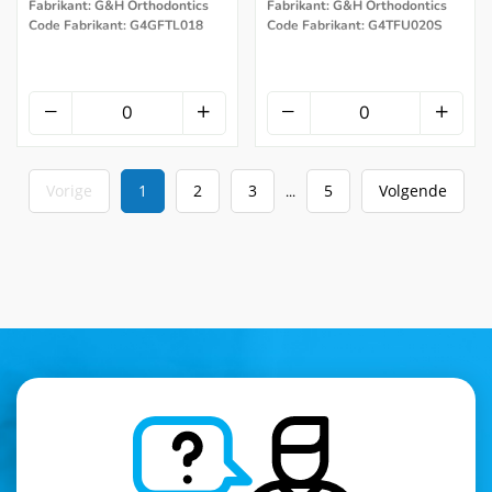
Fabrikant: G&H Orthodontics
Fabrikant: G&H Orthodontics
Code Fabrikant: G4GFTL018
Code Fabrikant: G4TFU020S
Vorige
1
2
3
5
Volgende
...