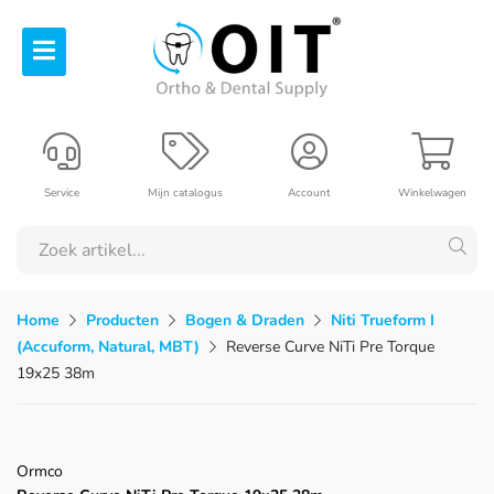
Service
Mijn catalogus
Account
Winkelwagen
Home
Producten
Bogen & Draden
Niti Trueform I
(Accuform, Natural, MBT)
Reverse Curve NiTi Pre Torque
19x25 38m
Ormco