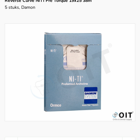
Reverse Curve NiTi Pre Torque 19x25 38m
5 stuks, Damon