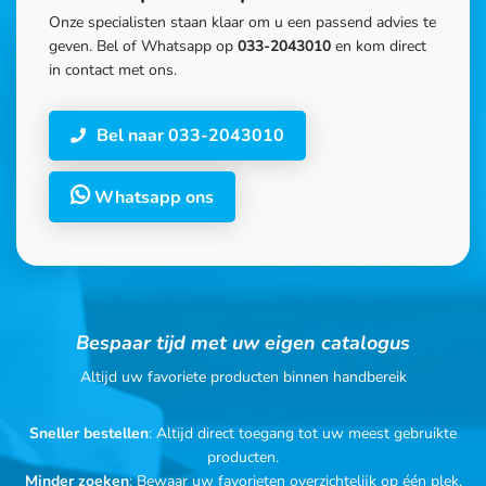
Onze specialisten staan klaar om u een passend advies te
geven. Bel of Whatsapp op
033-2043010
en kom direct
in contact met ons.
Bel naar 033-2043010
Whatsapp ons
Bespaar tijd met uw eigen catalogus
Altijd uw favoriete producten binnen handbereik
Sneller bestellen
: Altijd direct toegang tot uw meest gebruikte
producten.
Minder zoeken
: Bewaar uw favorieten overzichtelijk op één plek.