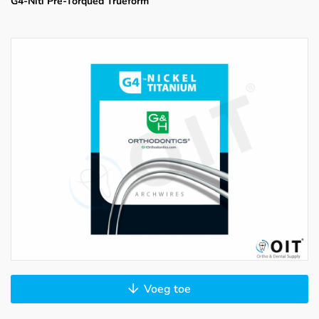
G4-Niti Pre-Torqued Trueform
Voeg toe