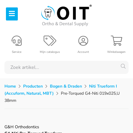
Service
Mijn catalogus
Account
Winkelwagen
Home
Producten
Bogen & Draden
Niti Trueform I
(Accuform, Natural, MBT)
Pre-Torqued G4-Niti 019x025,U
38mm
G&H Orthodontics