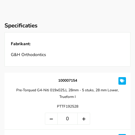
Specificaties
Fabrikant:
G&H Orthodontics
100007154
Pre-Torqued G4-Niti 019x025,L 28mm - 5 stuks, 28 mm Lower,
Trueform I
PTTF192528