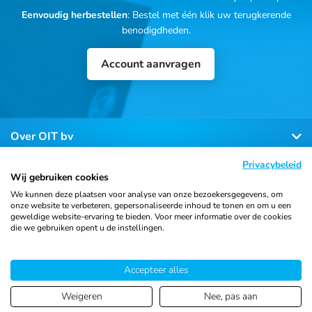
Eenvoudig herbestellen
: Bestel met één klik uw terugkerende
benodigdheden.
Account aanvragen
Over OIT bv
Privacybeleid
Klantenservice
Wij gebruiken cookies
We kunnen deze plaatsen voor analyse van onze bezoekersgegevens, om
onze website te verbeteren, gepersonaliseerde inhoud te tonen en om u een
Contact
geweldige website-ervaring te bieden. Voor meer informatie over de cookies
die we gebruiken opent u de instellingen.
Accepteer alles
© 2026 Ortho Import
Algemene voorwaarden
Privacy
& Trading B.V.
verklaring
Cookiebeleid
Sitemap
Weigeren
Nee, pas aan