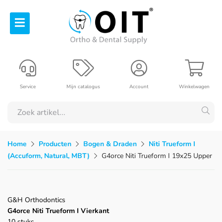
Service
Mijn catalogus
Account
Winkelwagen
Home
Producten
Bogen & Draden
Niti Trueform I
(Accuform, Natural, MBT)
G4orce Niti Trueform I 19x25 Upper
G&H Orthodontics
G4orce Niti Trueform I Vierkant
10 stuks