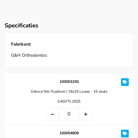
Specificaties
Fabrikant:
G&H Orthodontics
100003250
G4orce Niti Trueform I 19x25 Lower - 10 stuks
G4GFTL1925
100004809