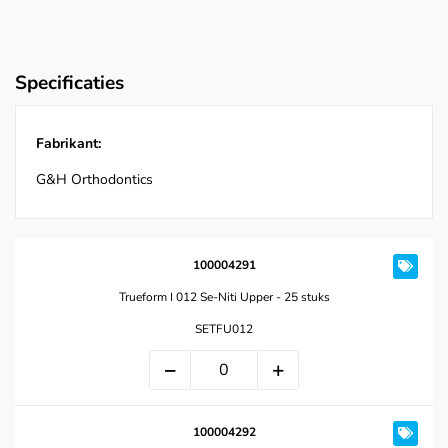
Specificaties
Fabrikant:
G&H Orthodontics
100004291
Trueform I 012 Se-Niti Upper - 25 stuks
SETFU012
100004292