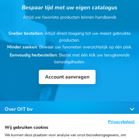
Bespaar tijd met uw eigen catalogus
Altijd uw favoriete producten binnen handbereik
Sneller bestellen
: Altijd direct toegang tot uw meest gebruikte
producten.
Minder zoeken
: Bewaar uw favorieten overzichtelijk op één plek.
Eenvoudig herbestellen
: Bestel met één klik uw terugkerende
benodigdheden.
Account aanvragen
Over OIT bv
Privacybeleid
Klantenservice
Wij gebruiken cookies
We kunnen deze plaatsen voor analyse van onze bezoekersgegevens, om