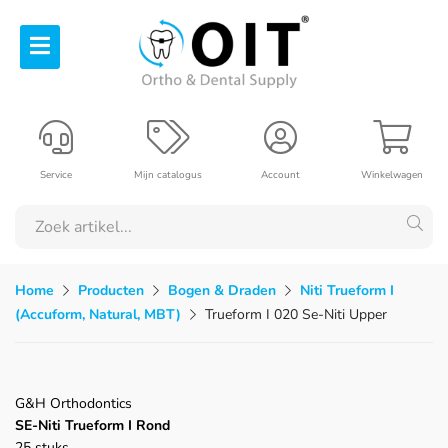
Service
Mijn catalogus
Account
Winkelwagen
Home
Producten
Bogen & Draden
Niti Trueform I
(Accuform, Natural, MBT)
Trueform I 020 Se-Niti Upper
G&H Orthodontics
SE-Niti Trueform I Rond
25 stuks