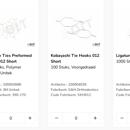
e Ties Preformed
Kobayashi Tie Hooks 012
Ligatur
012 Short
Short
1000 S
ks, Polymer
100 Stuks, Voorgedraaid
 Unitek
r.: 100003686
Artikelnr.: 100004035
Artikeln
t: 3M Unitek
Fabrikant: G&H Orthodontics
Fabrika
rikant: 390-170
Code Fabrikant: SKH012
Code Fab