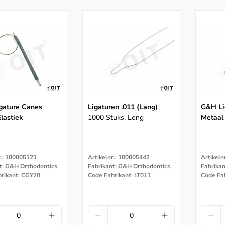
gature Canes
Ligaturen .011 (lang)
G&H Li
Elastiek
1000 Stuks, Long
Metaal
r.: 100005121
Artikelnr.: 100005442
Artikeln
t: G&H Orthodontics
Fabrikant: G&H Orthodontics
Fabrika
rikant: CGY20
Code Fabrikant: LT011
Code Fab