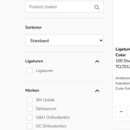
Sorteren
Ligatur
Color
100 Stu
Ligaturen
TCLT01
Ligaturen
Artikeln
Fabrikan
Code Fa
Merken
3M Unitek
Dentaurum
G&H Orthodontics
GC Orthodontics