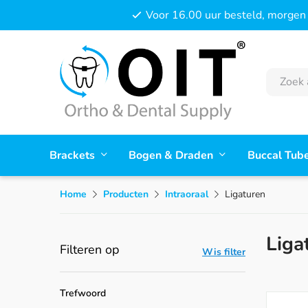
Voor 16.00 uur besteld, morgen 
Brackets
Bogen & Draden
Buccal Tub
Home
Producten
Intraoraal
Ligaturen
Liga
Filteren op
Wis filter
Trefwoord