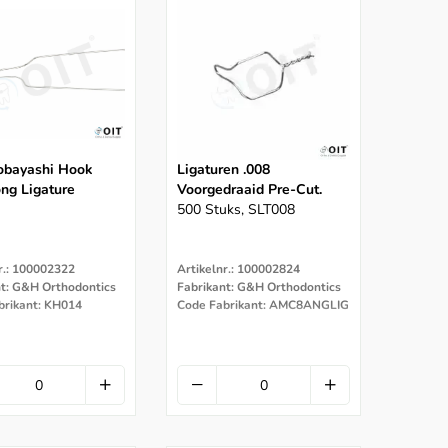
bayashi Hook
Ligaturen .008
ng Ligature
Voorgedraaid Pre-Cut.
500 Stuks, SLT008
r.: 100002322
Artikelnr.: 100002824
nt: G&H Orthodontics
Fabrikant: G&H Orthodontics
brikant: KH014
Code Fabrikant: AMC8ANGLIG