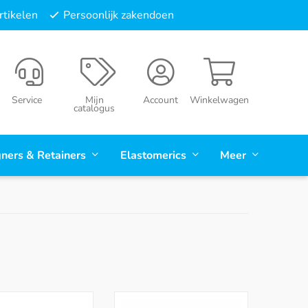
tikelen
Persoonlijk zakendoen
Service
Mijn
Account
Winkelwagen
catalogus
gners & Retainers
Elastomerics
Meer