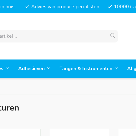
in huis
Advies van productspecialisten
10000+ ar
es
Adhesieven
Tangen & Instrumenten
Ali
turen