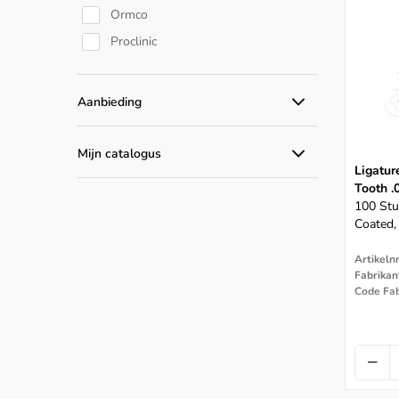
Ormco
Proclinic
Aanbieding
Alle aanbiedingen
Mijn catalogus
Ligatur
Catalogus producten
Tooth .
100 Stu
Coated,
Artikeln
Fabrikan
Code Fab