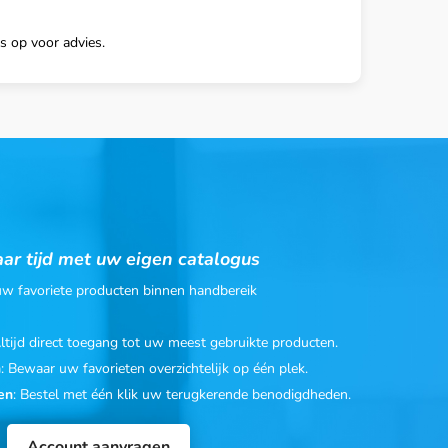
s op voor advies.
ar tijd met uw eigen catalogus
 uw favoriete producten binnen handbereik
Altijd direct toegang tot uw meest gebruikte producten.
n
: Bewaar uw favorieten overzichtelijk op één plek.
en
: Bestel met één klik uw terugkerende benodigdheden.
Account aanvragen