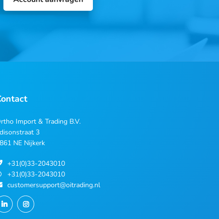
Contact
rtho Import & Trading B.V.
disonstraat 3
861 NE Nijkerk
+31(0)33-2043010
+31(0)33-2043010
customersupport@oitrading.nl