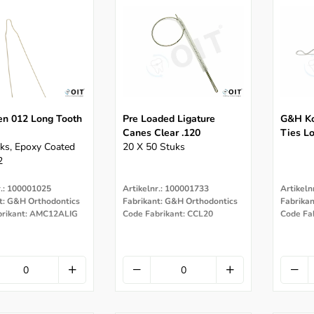
en 012 Long Tooth
Pre Loaded Ligature
G&H Ko
Canes Clear .120
Ties Lo
ks, Epoxy Coated
20 X 50 Stuks
2
r.: 100001025
Artikelnr.: 100001733
Artikeln
t: G&H Orthodontics
Fabrikant: G&H Orthodontics
Fabrika
brikant: AMC12ALIG
Code Fabrikant: CCL20
Code Fa