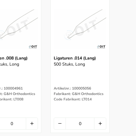
en .008 (lang)
Ligaturen .014 (lang)
tuks, Long
500 Stuks, Long
r.: 100004961
Artikelnr.: 100005056
nt: G&H Orthodontics
Fabrikant: G&H Orthodontics
rikant: LT008
Code Fabrikant: LT014