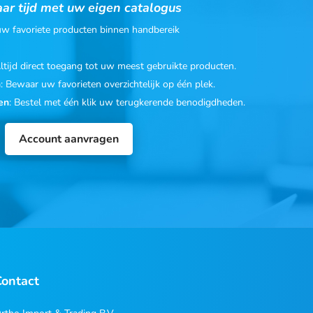
ar tijd met uw eigen catalogus
 uw favoriete producten binnen handbereik
Altijd direct toegang tot uw meest gebruikte producten.
n
: Bewaar uw favorieten overzichtelijk op één plek.
en
: Bestel met één klik uw terugkerende benodigdheden.
Account aanvragen
Contact