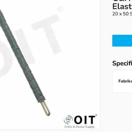
Elast
20 x 50 
Specif
Fabrika