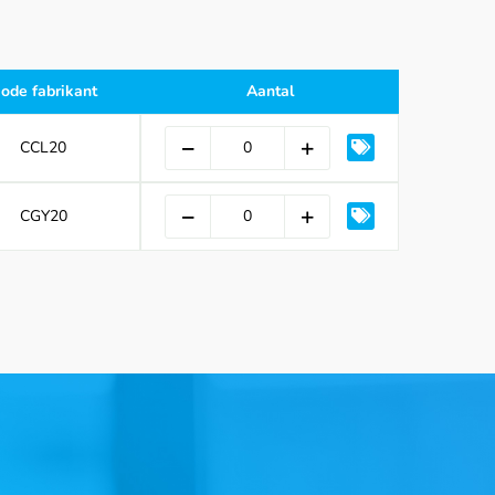
ode fabrikant
Aantal
CCL20
CGY20