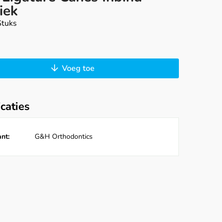
iek
Stuks
Voeg toe
icaties
nt:
G&H Orthodontics