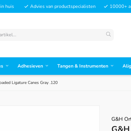
in huis
Advies van productspecialisten
10000+ ar
es
Adhesieven
Tangen & Instrumenten
Ali
oaded Ligature Canes Gray .120
G&H Ort
G&H 