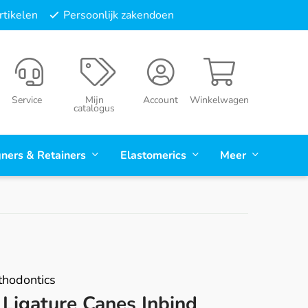
tikelen
Persoonlijk zakendoen
Service
Mijn
Account
Winkelwagen
catalogus
gners & Retainers
Elastomerics
Meer
hodontics
Ligature Canes Inbind