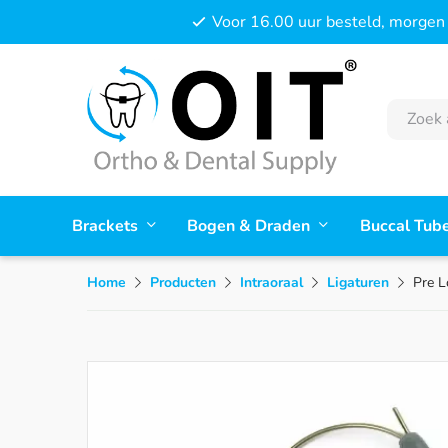
Voor 16.00 uur besteld, morgen 
Brackets
Bogen & Draden
Buccal Tub
Home
Producten
Intraoraal
Ligaturen
Pre L