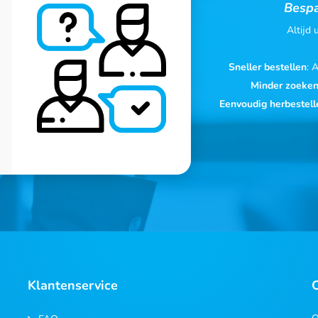
Bespa
Altijd
Sneller bestellen
: 
Minder zoeke
Eenvoudig herbestell
Klantenservice