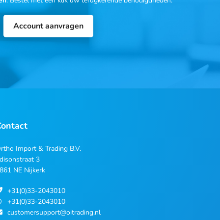
en
: Bestel met één klik uw terugkerende benodigdheden.
Account aanvragen
Contact
rtho Import & Trading B.V.
disonstraat 3
861 NE Nijkerk
+31(0)33-2043010
+31(0)33-2043010
customersupport@oitrading.nl