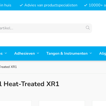
in huis
Advies van productspecialisten
10000+ ar
es
Adhesieven
Tangen & Instrumenten
Ali
Treated XR1
l Heat-Treated XR1