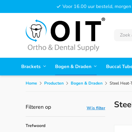
Voor 16.00 uur besteld, morgen 
Brackets
Bogen & Draden
Buccal Tub
Home
Producten
Bogen & Draden
Steel Heat-
Stee
Filteren op
Wis filter
Trefwoord