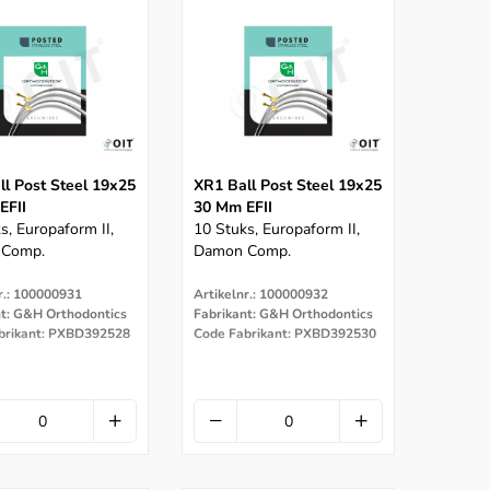
ll Post Steel 19x25
XR1 Ball Post Steel 19x25
EFII
30 Mm EFII
s, Europaform II,
10 Stuks, Europaform II,
 Comp.
Damon Comp.
r.: 100000931
Artikelnr.: 100000932
nt: G&H Orthodontics
Fabrikant: G&H Orthodontics
brikant: PXBD392528
Code Fabrikant: PXBD392530