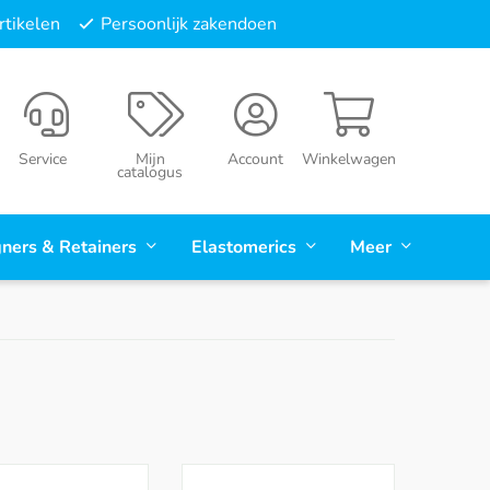
tikelen
Persoonlijk zakendoen
Service
Mijn
Account
Winkelwagen
catalogus
gners & Retainers
Elastomerics
Meer