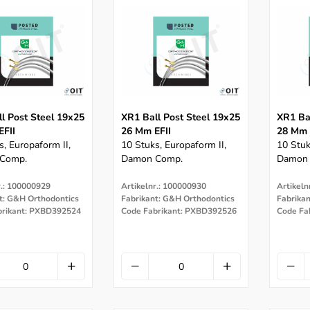
l Post Steel 19x25
XR1 Ball Post Steel 19x25
XR1 Ba
EFII
26 Mm EFII
28 Mm 
s, Europaform II,
10 Stuks, Europaform II,
10 Stuk
Comp.
Damon Comp.
Damon
r.: 100000929
Artikelnr.: 100000930
Artikeln
t: G&H Orthodontics
Fabrikant: G&H Orthodontics
Fabrika
brikant: PXBD392524
Code Fabrikant: PXBD392526
Code Fa