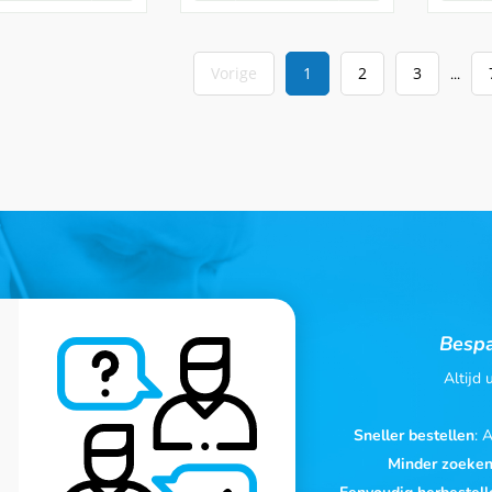
Vorige
1
2
3
...
Bespa
Altijd
Sneller bestellen
: 
Minder zoeke