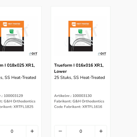
rm I 018x025 XR1,
Trueform I 016x016 XR1,
Lower
s, SS Heat-Treated
25 Stuks, SS Heat-Treated
r.: 100003129
Artikelnr.: 100003130
nt: G&H Orthodontics
Fabrikant: G&H Orthodontics
brikant: XRTFL1825
Code Fabrikant: XRTFL1616