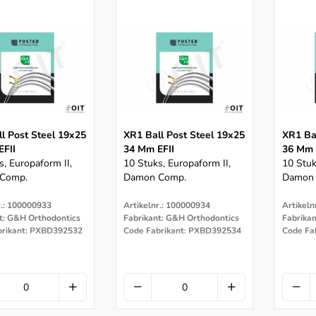
l Post Steel 19x25
XR1 Ball Post Steel 19x25
XR1 Ba
EFII
34 Mm EFII
36 Mm 
s, Europaform II,
10 Stuks, Europaform II,
10 Stuk
Comp.
Damon Comp.
Damon
r.: 100000933
Artikelnr.: 100000934
Artikeln
t: G&H Orthodontics
Fabrikant: G&H Orthodontics
Fabrika
brikant: PXBD392532
Code Fabrikant: PXBD392534
Code Fa