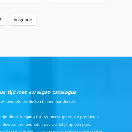
7
Volgende
ar tijd met uw eigen catalogus
 uw favoriete producten binnen handbereik
Altijd direct toegang tot uw meest gebruikte producten.
n
: Bewaar uw favorieten overzichtelijk op één plek.