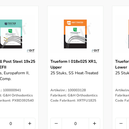
l Post Steel 19x25
Trueform I 018x025 XR1,
Truefo
EFII
Upper
Lower
s, Europaform II,
25 Stuks, SS Heat-Treated
25 Stuk
Comp.
r.: 100000941
Artikelnr.: 100003128
Artikeln
t: G&H Orthodontics
Fabrikant: G&H Orthodontics
Fabrika
brikant: PXBD392540
Code Fabrikant: XRTFU1825
Code Fa