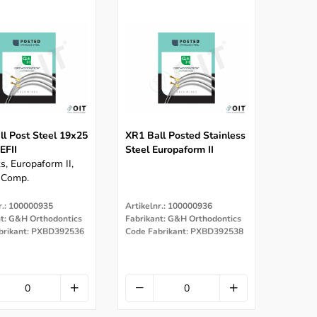
ll Post Steel 19x25
XR1 Ball Posted Stainless
EFII
Steel Europaform II
s, Europaform II,
 Comp.
r.: 100000935
Artikelnr.: 100000936
nt: G&H Orthodontics
Fabrikant: G&H Orthodontics
brikant: PXBD392536
Code Fabrikant: PXBD392538