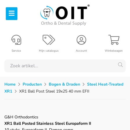
Service
Mijn catalogus
Account
Winkelwagen
Home
Producten
Bogen & Draden
Steel Heat-Treated
XR1
XR1 Ball Post Steel 19x25 40 mm EFII
G&H Orthodontics
XR1 Ball Posted Stainless Steel Europaform II
10 stuks, Europaform II, Damon comp.