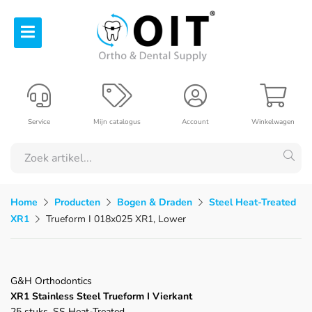
Service
Mijn catalogus
Account
Winkelwagen
Home
Producten
Bogen & Draden
Steel Heat-Treated
XR1
Trueform I 018x025 XR1, Lower
G&H Orthodontics
XR1 Stainless Steel Trueform I Vierkant
25 stuks, SS Heat-Treated