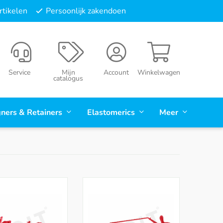
tikelen
Persoonlijk zakendoen
Service
Mijn
Account
Winkelwagen
catalogus
gners & Retainers
Elastomerics
Meer