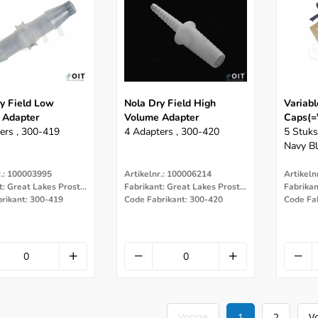
y Field Low
Nola Dry Field High
Variabl
 Adapter
Volume Adapter
Caps(=
ers , 300-419
4 Adapters , 300-420
5 Stuk
Navy B
r.: 100003995
Artikelnr.: 100006214
Artikeln
Fabrikant: Great Lakes Prostodontics
Fabrikant: Great Lakes Prostodontics
rikant: 300-419
Code Fabrikant: 300-420
Code Fa
Vorige
1
2
V