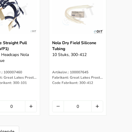
e Straight Pull
Nola Dry Field Silicone
VP1)
Tubing
s Headcaps Nola
10 Stuks, 300-412
lue
r.: 100007460
Artikelnr.: 100007645
Fabrikant: Great Lakes Prostodontics
Fabrikant: Great Lakes Prostodontics
brikant: 300-101
Code Fabrikant: 300-412
olgende