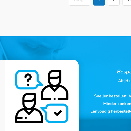
Bespa
Altijd
Sneller bestellen
: 
Minder zoeke
Eenvoudig herbestell