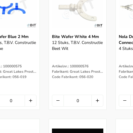
afer Blue 2 Mm
Bite Wafer White 4 Mm
Nola Dr
, T.b.v. Constructie
12 Stuks, T.b.v. Constructie
Connec
ue
Beet Wit
4 Stuks
r.: 100000575
Artikelnr.: 100000576
Artikeln
Fabrikant: Great Lakes Prostodontics
Fabrikant: Great Lakes Prostodontics
rikant: 056-019
Code Fabrikant: 056-020
Code Fa