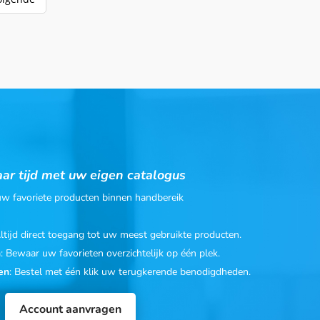
ar tijd met uw eigen catalogus
 uw favoriete producten binnen handbereik
Altijd direct toegang tot uw meest gebruikte producten.
n
: Bewaar uw favorieten overzichtelijk op één plek.
en
: Bestel met één klik uw terugkerende benodigdheden.
Account aanvragen