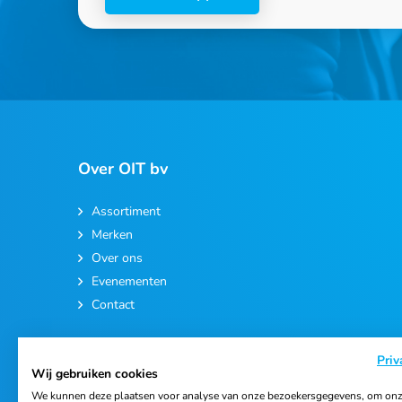
Over OIT bv
Assortiment
Merken
Over ons
Evenementen
Contact
Priv
Wij gebruiken cookies
We kunnen deze plaatsen voor analyse van onze bezoekersgegevens, om onz