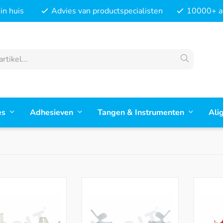
in huis
Advies van productspecialisten
10000+ ar
es
Adhesieven
Tangen & Instrumenten
Ali