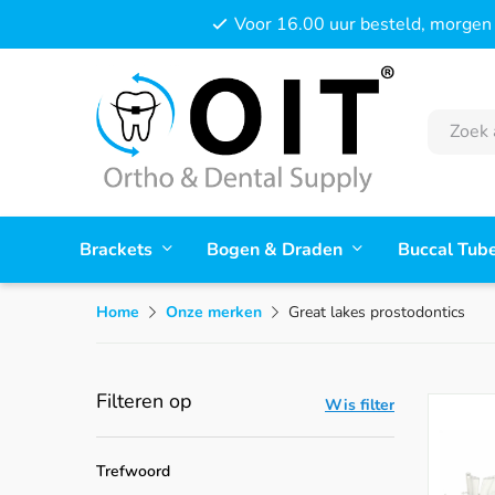
Voor 16.00 uur besteld, morgen 
Brackets
Bogen & Draden
Buccal Tub
Home
Onze merken
Great lakes prostodontics
Filteren op
Wis filter
Trefwoord