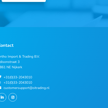
Contact
rtho Import & Trading B.V.
disonstraat 3
861 NE Nijkerk
+31(0)33-2043010
+31(0)33-2043010
customersupport@oitrading.nl