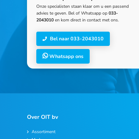
Onze specialisten staan klaar om u een passend
advies te geven. Bel of Whatsapp op
033-
2043010
en kom direct in contact met ons.
Bel naar 033-2043010
Whatsapp ons
Over OIT bv
Assortiment