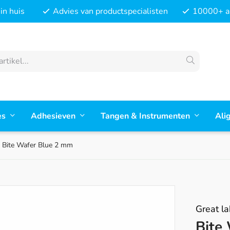
in huis
Advies van productspecialisten
10000+ ar
es
Adhesieven
Tangen & Instrumenten
Ali
Bite Wafer Blue 2 mm
Great la
Bite