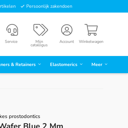
tikelen
Persoonlijk zakendoen
Service
Mijn
Account
Winkelwagen
catalogus
gners & Retainers
Elastomerics
Meer
kes prostodontics
 Wafer Blue 2 Mm