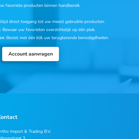
 uw favoriete producten binnen handbereik
Altijd direct toegang tot uw meest gebruikte producten.
n
: Bewaar uw favorieten overzichtelijk op één plek.
en
: Bestel met één klik uw terugkerende benodigdheden.
Account aanvragen
Contact
rtho Import & Trading B.V.
disonstraat 3