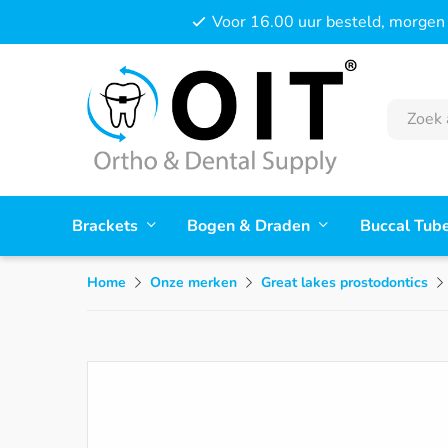
Voor 16.00 uur besteld, morgen 
Brackets
Bogen & Draden
Buccal Tub
Home
Onze merken
Great lakes prostodontics