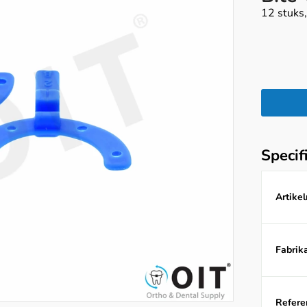
12 stuks,
Specif
Artike
Fabrika
Referen