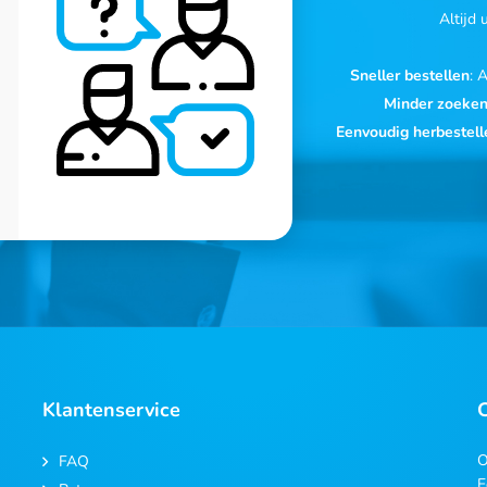
Altijd
Sneller bestellen
: 
Minder zoeke
Eenvoudig herbestell
Klantenservice
O
FAQ
E