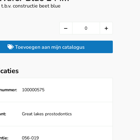
 t.b.v. constructie beet blue
Toevoegen aan mijn catalogus
icaties
lnummer:
100000575
nt:
Great lakes prostodontics
tie:
056-019