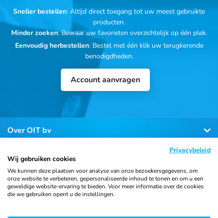
Sneller bestellen
: Altijd direct toegang tot uw meest gebruikte
producten.
Minder zoeken
: Bewaar uw favorieten overzichtelijk op één plek.
Eenvoudig herbestellen
: Bestel met één klik uw terugkerende
benodigdheden.
Account aanvragen
Over OIT bv
Privacybeleid
Klantenservice
Wij gebruiken cookies
We kunnen deze plaatsen voor analyse van onze bezoekersgegevens, om
onze website te verbeteren, gepersonaliseerde inhoud te tonen en om u een
Contact
geweldige website-ervaring te bieden. Voor meer informatie over de cookies
die we gebruiken opent u de instellingen.