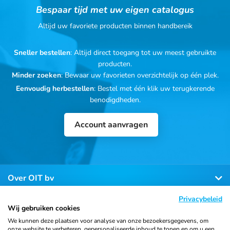
Bespaar tijd met uw eigen catalogus
Altijd uw favoriete producten binnen handbereik
Sneller bestellen
: Altijd direct toegang tot uw meest gebruikte
producten.
Minder zoeken
: Bewaar uw favorieten overzichtelijk op één plek.
Eenvoudig herbestellen
: Bestel met één klik uw terugkerende
benodigdheden.
Account aanvragen
Over OIT bv
Privacybeleid
Klantenservice
Wij gebruiken cookies
We kunnen deze plaatsen voor analyse van onze bezoekersgegevens, om
onze website te verbeteren, gepersonaliseerde inhoud te tonen en om u een