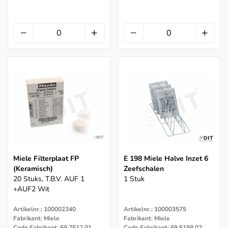
Miele Filterplaat FP
E 198 Miele Halve Inzet 6
(keramisch)
Zeefschalen
20 Stuks, T.b.v. AUF 1
1 Stuk
+AUF2 Wit
Artikelnr.: 100002340
Artikelnr.: 100003575
Fabrikant: Miele
Fabrikant: Miele
Code Fabrikant: 69.7512.01
Code Fabrikant: 69.5198.02