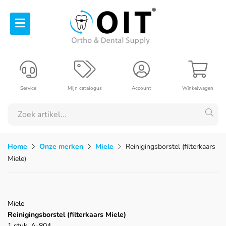
Service
Mijn catalogus
Account
Winkelwagen
Home
Onze merken
Miele
Reinigingsborstel (filterkaars
Miele)
Miele
Reinigingsborstel (filterkaars Miele)
1 stuk, A-804