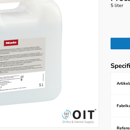
5 liter
Specif
Artike
Fabrika
Referen