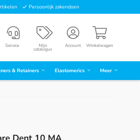
tikelen
Persoonlijk zakendoen
Service
Mijn
Account
Winkelwagen
catalogus
gners & Retainers
Elastomerics
Meer
are Dent 10 MA