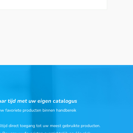
ar tijd met uw eigen catalogus
 uw favoriete producten binnen handbereik
Altijd direct toegang tot uw meest gebruikte producten.