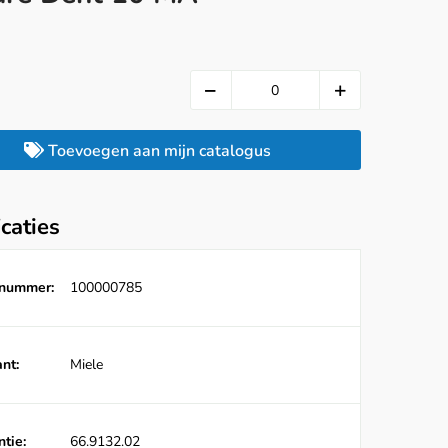
Toevoegen aan mijn catalogus
icaties
lnummer:
100000785
nt:
Miele
tie:
66.9132.02