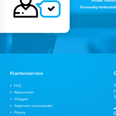
Minder zoeke
Eenvoudig herbestell
Klantenservice
O
FAQ
E
Retourneren
3
Inloggen
Algemene voorwaarden
Privacy