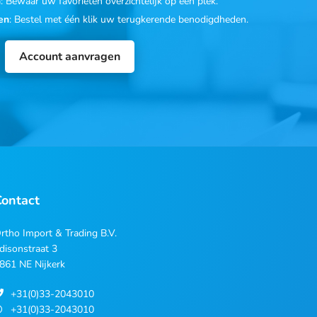
n
: Bewaar uw favorieten overzichtelijk op één plek.
en
: Bestel met één klik uw terugkerende benodigdheden.
Account aanvragen
Contact
rtho Import & Trading B.V.
disonstraat 3
861 NE Nijkerk
+31(0)33-2043010
+31(0)33-2043010