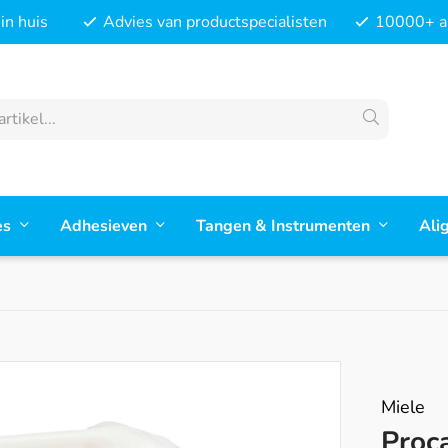
in huis
Advies van productspecialisten
10000+ ar
es
Adhesieven
Tangen & Instrumenten
Ali
Miele
Proc