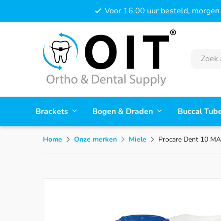
Voor 16.00 uur besteld, morgen 
Brackets
Bogen & Draden
Buccal Tub
Home
Onze merken
Miele
Procare Dent 10 MA